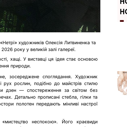
а «Нетрі» художників Олексія Литвиненка та
2026 року у великій залі галереї.
ості, хащі. У виставці ця ідея стає основою
ення природи.
не, зосереджене споглядання. Художник
і рух рослин, подібно до майстрів стилю
ки дзен — спостереження за світом без
ечах. Детально прописані стебла, гілки та
стори полотен передають мінливі настрої
«мистецтво неспокою». Його краєвиди