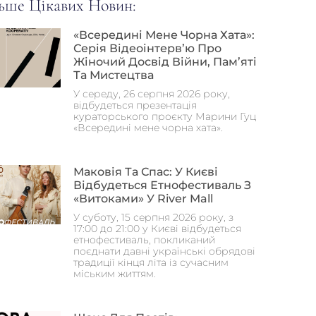
ьше Цікавих Новин:
«Всередині Мене Чорна Хата»:
Серія Відеоінтерв’ю Про
Жіночий Досвід Війни, Пам’яті
Та Мистецтва
У середу, 26 серпня 2026 року,
відбудеться презентація
кураторського проєкту Марини Гуц
«Всередині мене чорна хата».
Маковія Та Спас: У Києві
Відбудеться Етнофестиваль З
«Витоками» У River Mall
У суботу, 15 серпня 2026 року, з
17:00 до 21:00 у Києві відбудеться
етнофестиваль, покликаний
поєднати давні українські обрядові
традиції кінця літа із сучасним
міським життям.