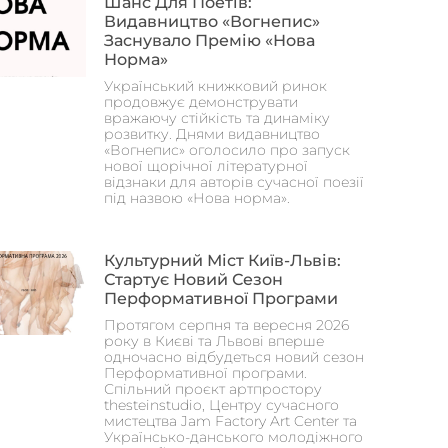
Шанс Для Поетів:
Видавництво «Вогнепис»
Заснувало Премію «Нова
Норма»
Український книжковий ринок
продовжує демонструвати
вражаючу стійкість та динаміку
розвитку. Днями видавництво
«Вогнепис» оголосило про запуск
нової щорічної літературної
відзнаки для авторів сучасної поезії
під назвою «Нова норма».
Культурний Міст Київ-Львів:
Стартує Новий Сезон
Перформативної Програми
Протягом серпня та вересня 2026
року в Києві та Львові вперше
одночасно відбудеться новий сезон
Перформативної програми.
Спільний проєкт артпростору
thesteinstudio, Центру сучасного
мистецтва Jam Factory Art Center та
Українсько-данського молодіжного