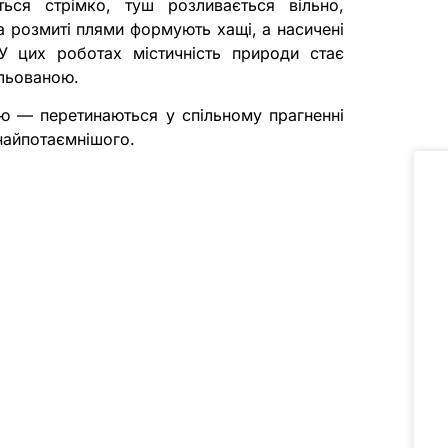
ться стрімко, туш розливається вільно,
та розмиті плями формують хащі, а насичені
 цих роботах містичність природи стає
ольованою.
ою — перетинаються у спільному прагненні
 найпотаємнішого.