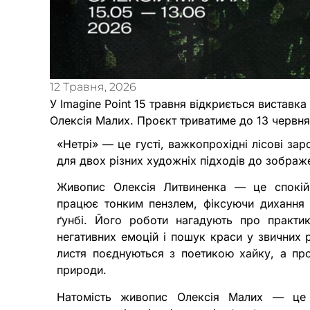
12 Травня, 2026
У Imagine Point 15 травня відкриється виставк
Олексія Малих. Проєкт триватиме до 13 червня 
«Нетрі» — це густі, важкопрохідні лісові зар
для двох різних художніх підходів до зображ
Живопис Олексія Литвиненка — це спокій
працює тонким пензлем, фіксуючи дихання 
ґунбі. Його роботи нагадують про практи
негативних емоцій і пошук краси у звичних р
листя поєднуються з поетикою хайку, а про
природи.
Натомість живопис Олексія Малих — це 