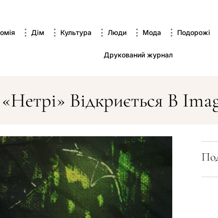
омія
Дім
Культура
Люди
Мода
Подорожі
Друкований журнал
 «Нетрі» Відкриється В Imag
Под