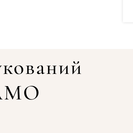
укований
КАМО