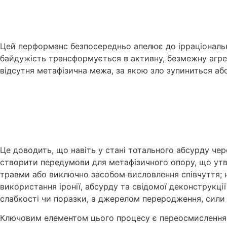
Цей перформанс безпосередньо апелює до ірраціонально
байдужість трансформується в активну, безмежну агре
відсутня метафізична межа, за якою зло зупиниться аб
Це доводить, що навіть у стані тотального абсурду че
створити передумови для метафізичного опору, що утве
травми або виключно засобом висловлення співчуття; 
використання іронії, абсурду та свідомої деконструкці
слабкості чи поразки, а джерелом переродження, сили 
Ключовим елементом цього процесу є переосмислення ка