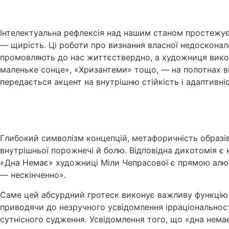
Інтелектуальна рефлексія над нашим станом простежує
— щирість. Ці роботи про визнання власної недосконало
промовляють до нас життєствердно, а художниця викор
маленьке сонце», «Хризантеми» тощо, — на полотнах в
передається акцент на внутрішню стійкість і адаптивніс
Глибокий символізм концепцій, метафоричність образів 
внутрішньої порожнечі й болю. Відповідна дихотомія є
«Дна Немає» художниці Міли Чепрасової є прямою алюзіє
— нескінченно».
Саме цей абсурдний гротеск виконує важливу функцію 
приводячи до незручного усвідомлення ірраціональност
сутнісного судження. Усвідомлення того, що «дна нем