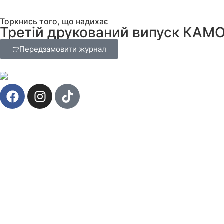
Торкнись того, що надихає
Третій друкований випуск КАМ
Передзамовити журнал