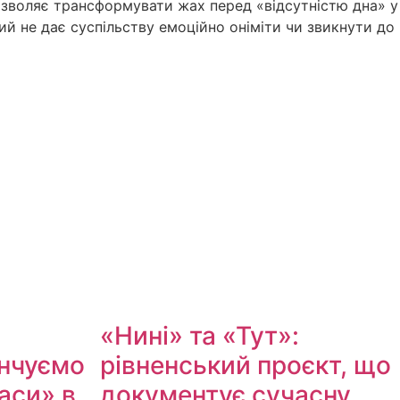
озволяє трансформувати жах перед «відсутністю дна» у
ий не дає суспільству емоційно оніміти чи звикнути до
«Нині» та «Тут»:
інчуємо
рівненський проєкт, що
аси» в
документує сучасну