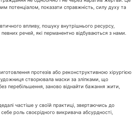
страждання не однобічно і не через наратив жертви. Це
м потенціалом, показати справжність, силу духу та
певтичного впливу, пошуку внутрішнього ресурсу,
 певних речей, які перманентно відбуваються з нами.
виготовлення протезів або реконструктивною хірургією
 художниця створювала маски за зліпками, що
 без перебільшення, заново віднайти бажання жити,
едалі частіше у своїй практиці, звертаючись до
 себе роль своєрідного викривача абсурдності,