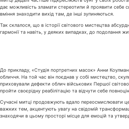
Митці дедалі частіше підкреслюють бунт у своїх робот
дає можливість зламати стереотипи й проявити себе с
вміння знаходити вихід там, де інші зупиняються.
Так склалося, що в історії світового мистецтва абсурд
гармонії та навіть, у деяких випадках, до подолання ж
До прикладу, «Студія портретних масок» Анни Коулман
обличчя. На той час він поєднав у собі мистецтво, ск
приховували дефекти облич військових Першої світової 
пройти своєрідну реабілітацію та відчути себе повноці
Сучасні митці продовжують вдало переосмислювати цей 
важких тем, акцентують увагу на свідомій трансформаці
знаходячи в цьому просторі місце для емоцій та утвер