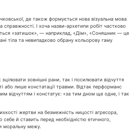
ковської, де також формується нова візуальна мова
а справжності. І хоча назви-архетипи робіт частково
ється «затишок», — наприклад, «Дім», «Соняшник — це
ані тіла та невипадково обрану кольорову гаму
зцілювати зовнішні рани, так і посилювати відчуття
ті або лише констатації травми. Відтак перформанс
м відчуттям і констатує: «за тим дном ще одне, і так
ихкості жертви на безмежність ницості агресора,
о себе й ставить перед необхідністю етичного,
ти моральну межу.