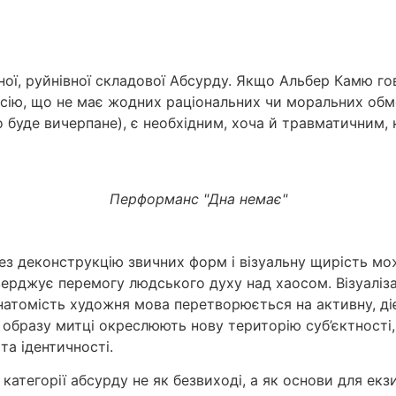
ї, руйнівної складової Абсурду. Якщо Альбер Камю гов
сію, що не має жодних раціональних чи моральних обм
о буде вичерпане), є необхідним, хоча й травматичним,
Перформанс "Дна немає"
рез деконструкцію звичних форм і візуальну щирість м
рджує перемогу людського духу над хаосом. Візуалізац
натомість художня мова перетворюється на активну, ді
ї образу митці окреслюють нову територію суб’єктності,
та ідентичності.
тегорії абсурду не як безвиході, а як основи для екзи