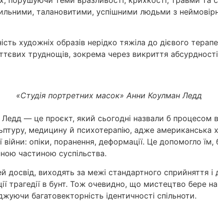
ах, порушуючи теми вразливості, крихкості, травми та 
ильними, талановитими, успішними людьми з неймовірни
ність художніх образів нерідко тяжіла до дієвого тера
иттєвих труднощів, зокрема через викриття абсурдності
«Студія портретних масок» Анни Коулман Ледд
 Ледд — це проєкт, який сьогодні назвали б процесом 
ульптуру, медицину й психотерапію, адже американська
війни: опіки, поранення, деформації. Це допомогло їм,
нною частиною суспільства.
досвід, виходять за межі стандартного сприйняття і д
ї трагедії в бунт. Тож очевидно, що мистецтво бере на
джуючи багатовекторність ідентичності спільноти.