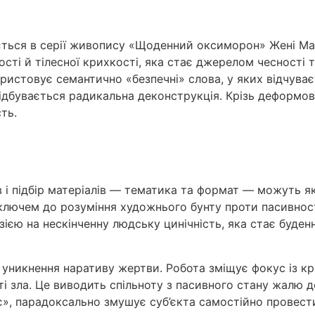
ться в серії живопису «Щоденний оксиморон» Жені Мач
сті й тілесної крихкості, яка стає джерелом чесності т
истовує семантично «безпечні» слова, у яких відчува
ідбувається радикальна деконструкція. Крізь деформов
ть.
і підбір матеріалів — тематика та формат — можуть як 
 ключем до розуміння художнього бунту проти пасивнос
ю на нескінченну людську цинічність, яка стає буденни
уникнення наративу жертви. Робота зміщує фокус із кр
і зла. Це виводить спільноту з пасивного стану жалю д
ає», парадоксально змушує суб’єкта самостійно провес