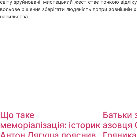
світу зруйновані, мистецький жест стає точкою відлік
вольове рішення зберігати людяність попри зовнішній 
насильства.
Що таке
Батьки 
меморіалізація: історик
азовця 
Антон Лягуша пояснив,
Гряника