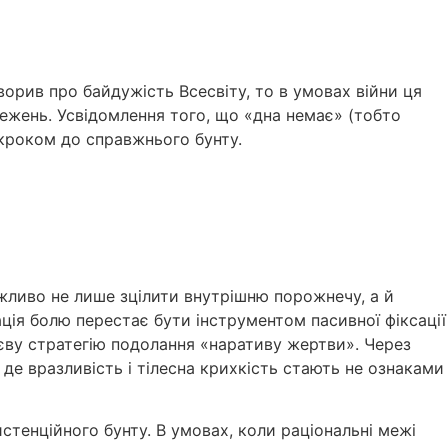
орив про байдужість Всесвіту, то в умовах війни ця
ежень. Усвідомлення того, що «дна немає» (тобто
 кроком до справжнього бунту.
ожливо не лише зцілити внутрішню порожнечу, а й
ія болю перестає бути інструментом пасивної фіксації
єву стратегію подолання «наративу жертви». Через
 де вразливість і тілесна крихкість стають не ознаками
стенційного бунту. В умовах, коли раціональні межі