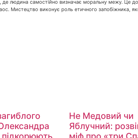
у, де людина самостійно визначає моральну межу. Це д
хаос. Мистецтво виконує роль етичного запобіжника, як
загиблого
Не Медовий чи
Олександра
Яблучний: розв
 підкорюють
міф про «три Сп