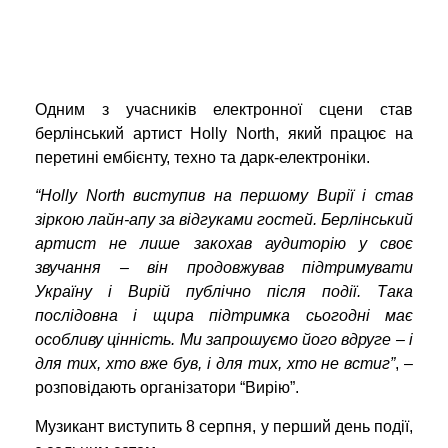
Одним з учасників електронної сцени став
берлінський артист Holly North, який працює на
перетині ембієнту, техно та дарк-електроніки.
“Holly North виступив на першому Вирії і став
зіркою лайн-апу за відгуками гостей. Берлінський
артист не лише закохав аудиторію у своє
звучання – він продовжував підтримувати
Україну і Вирій публічно після події. Така
послідовна і щира підтримка сьогодні має
особливу цінність. Ми запрошуємо його вдруге – і
для тих, хто вже був, і для тих, хто не встиг”
, –
розповідають організатори “Вирію”.
Музикант виступить 8 серпня, у перший день події,