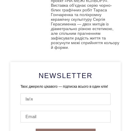
проєкт «НА МЕЖІ КОЛЬОРУ».
Виставка об’єднає серію чорно-
білих графічних робіт Тараса
Гончаренка та поліхромну
керамічну скульптуру Сергія
Герасименка — двох митців із
діаметрально різною естетикою,
але спільним прагненням
зафіксувати радість життя та
розсунути межі сприйняття кольору
й форми.
NEWSLETTER
Твоє джерело цікавого — підписка всього в один клік!