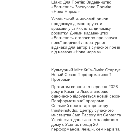
Шанс Для Поетів: Видавництво
«Вогнепис» Заснувало Премію
«Нова Норма»
Український книжковий ринок
продовжує демонструвати
вражаючу стійкість та динаміку
розвитку. Днями видавництво
«Вогнепис» оголосило про запуск
нової щорічної літературної
відзнаки для авторів сучасної поезії
під назвою «Нова норма».
Культурний Міст Київ-Львів: Стартує
Новий Сезон Перформативної
Програми
Протягом серпня та вересня 2026
року в Києві та Львові вперше
одночасно відбудеться новий сезон
Перформативної програми.
Спільний проєкт артпростору
thesteinstudio, Центру сучасного
мистецтва Jam Factory Art Center та
Українсько-данського молодіжного
дому об’єднає понад 20
перформансів, лекцій, семінарів та