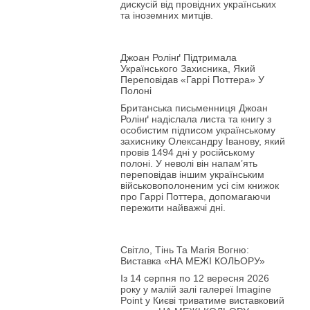
дискусій від провідних українських
та іноземних митців.
Джоан Ролінґ Підтримала
Українського Захисника, Який
Переповідав «Гаррі Поттера» У
Полоні
Британська письменниця Джоан
Ролінґ надіслала листа та книгу з
особистим підписом українському
захиснику Олександру Іванову, який
провів 1494 дні у російському
полоні. У неволі він напам’ять
переповідав іншим українським
військовополоненим усі сім книжок
про Гаррі Поттера, допомагаючи
пережити найважчі дні.
Світло, Тінь Та Магія Вогню:
Виставка «НА МЕЖІ КОЛЬОРУ»
Із 14 серпня по 12 вересня 2026
року у малій залі галереї Imagine
Point у Києві триватиме виставковий