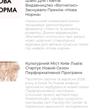
Шанс Для Поетів:
Видавництво «Вогнепис»
Заснувало Премію «Нова
Норма»
Український книжковий ринок
продовжує демонструвати
вражаючу стійкість та динаміку
розвитку. Днями видавництво
«Вогнепис» оголосило про запуск
нової щорічної літературної
відзнаки для авторів сучасної поезії
під назвою «Нова норма».
Культурний Міст Київ-Львів:
Стартує Новий Сезон
Перформативної Програми
Протягом серпня та вересня 2026
року в Києві та Львові вперше
одночасно відбудеться новий сезон
Перформативної програми.
Спільний проєкт артпростору
thesteinstudio, Центру сучасного
мистецтва Jam Factory Art Center та
Українсько-данського молодіжного