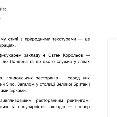
ів;
;
ному стилі з природними текстурами — це
ораціях.
ф-кухарем закладу є Євген Корольов —
в до Лондона та до цього служив у лавах
сть лондонських ресторанів — серед них
кий Sino. Загалом у столиці Великої Британії
кими зірками.
айвпливовішим ресторанним рейтингом.
тиж та популярність закладів — і тепер