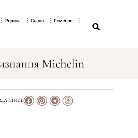
Родина
Слово
Ремесло
изнання Michelin
ілитись