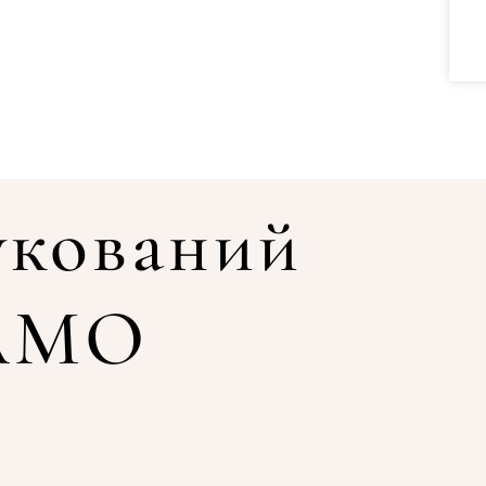
укований
КАМО