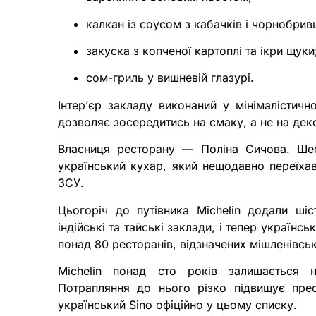
калкан із соусом з кабачків і чорнобривц
закуска з копченої картоплі та ікри щуки
сом-гриль у вишневій глазурі.
Інтер’єр закладу виконаний у мінімалістич
дозволяє зосередитись на смаку, а не на дек
Власниця ресторану — Поліна Сичова. Ше
український кухар, який нещодавно переїха
ЗСУ.
Цьогоріч до путівника Michelin додали ші
індійські та тайські заклади, і тепер українсь
понад 80 ресторанів, відзначених мішленівсь
Michelin понад сто років залишається н
Потрапляння до нього різко підвищує прес
український Sino офіційно у цьому списку.