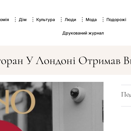
омія
Дім
Культура
Люди
Мода
Подорожі
Друкований журнал
торан У Лондоні Отримав В
Под