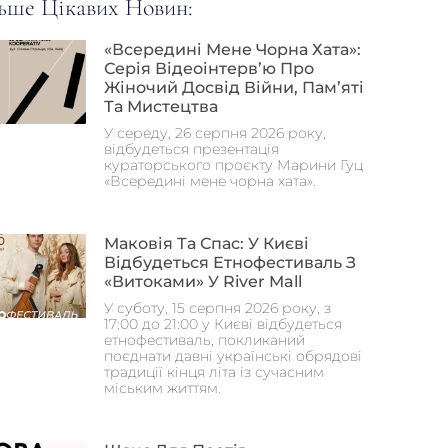
ьше Цікавих Новин:
«Всередині Мене Чорна Хата»:
Серія Відеоінтерв’ю Про
Жіночий Досвід Війни, Пам’яті
Та Мистецтва
У середу, 26 серпня 2026 року,
відбудеться презентація
кураторського проєкту Марини Гуц
«Всередині мене чорна хата».
Маковія Та Спас: У Києві
Відбудеться Етнофестиваль З
«Витоками» У River Mall
У суботу, 15 серпня 2026 року, з
17:00 до 21:00 у Києві відбудеться
етнофестиваль, покликаний
поєднати давні українські обрядові
традиції кінця літа із сучасним
міським життям.