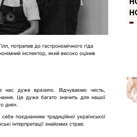
Гілл, потрапив до гастрономічного гіда
анонімний інспектор, який високо оцінив
е нас дуже вразило. Відчуваємо честь,
знання. Це дуже багато значить для нашої
го дня».
о себе поєднанням традиційної української
ські інтерпретації знайомих страв: