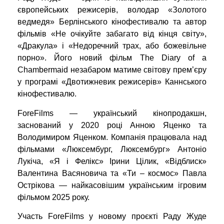
європейських режисерів, володар «Золотого
ведмедя» Берлінського кінофестивалю та автор
фільмів «Не очікуйте забагато від кінця світу»,
«Дракула» і «Недоречний трах, або божевільне
порно». Його новий фільм The Diary of a
Chambermaid незабаром матиме світову прем’єру
у програмі «Двотижневик режисерів» Каннського
кінофестивалю.
ForeFilms — український кінопродакшн,
заснований у 2020 році Анною Яценко та
Володимиром Яценком. Компанія працювала над
фільмами «Люксембург, Люксембург» Антоніо
Лукіча, «Я і Фелікс» Ірини Цілик, «Відблиск»
Валентина Васяновича та «Ти – космос» Павла
Острікова — найкасовішим українським ігровим
фільмом 2025 року.
Участь ForeFilms у новому проєкті Раду Жуде