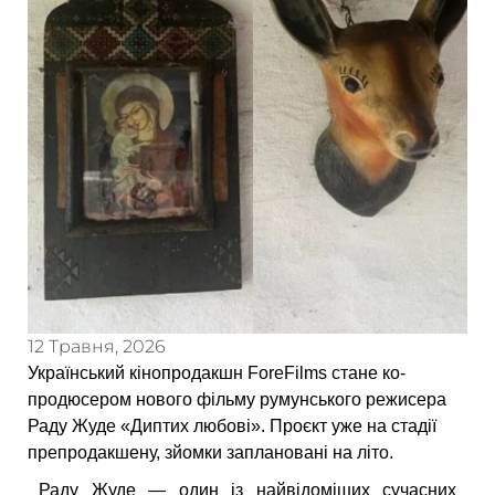
12 Травня, 2026
Український кінопродакшн ForeFilms стане ко-
продюсером нового фільму румунського режисера
Раду Жуде «Диптих любові». Проєкт уже на стадії
препродакшену, зйомки заплановані на літо.
Раду Жуде — один із найвідоміших сучасних