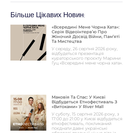
Більше Цікавих Новин:
«Всередині Мене Чорна Хата»:
Серія Відеоінтерв’ю Про
Жіночий Досвід Війни, Пам’яті
Та Мистецтва
У середу, 26 серпня 2026 року,
відбудеться презентація
кураторського проєкту Марини
Гуц «Всередині мене чорна хата».
Маковія Та Спас: У Києві
Відбудеться Етнофестиваль З
«Витоками» У River Mall
У суботу, 15 серпня 2026 року, з
17:00 до 21:00 у Києві відбудеться
етнофестиваль, покликаний
поєднати давні українські