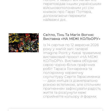
переповідав іншим українським
військовополоненим усі сім
книжок про Гаррі Поттера,
допомагаючи пережити
найважчі дні.
Світло, Тінь Та Магія Вогню:
Виставка «НА МЕЖІ КОЛЬОРУ»
Із 14 серпня по 12 вересня 2026
року у малій залі галереї
Imagine Point у Києві триватиме
виставковий проєкт «НА МЕЖІ
КОЛЬОРУ». Виставка об’єднає
серію чорно-білих графічних
робіт Тараса Гончаренка та
поліхромну керамічну
скульптуру Сергія Герасименка
— двох митців із діаметрально
різною естетикою, але спільним
прагненням зафіксувати радість
життя та розсунути межі
сприйняття кольору й форми.