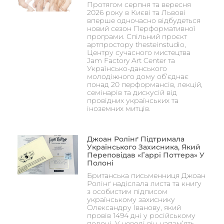
Протягом серпня та вересня
2026 року в Києві та Львові
вперше одночасно відбудеться
новий сезон Перформативної
програми. Спільний проєкт
артпростору thesteinstudio,
Центру сучасного мистецтва
Jam Factory Art Center та
Українсько-данського
молодіжного дому об’єднає
понад 20 перформансів, лекцій,
семінарів та дискусій від
провідних українських та
іноземних митців.
Джоан Ролінґ Підтримала
Українського Захисника, Який
Переповідав «Гаррі Поттера» У
Полоні
Британська письменниця Джоан
Ролінґ надіслала листа та книгу
з особистим підписом
українському захиснику
Олександру Іванову, який
провів 1494 дні у російському
полоні. У неволі він напам’ять