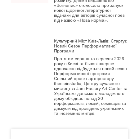
розвитку. Днями видавництво
«Вогнепис» оголосило про запуск
нової щорічної літературної
відзнаки для авторів сучасної поезії
під назвою «Нова норма».
Культурний Міст Київ-Львів: Стартує
Новий Сезон Перформативної
Програми
Протягом серпня та вересня 2026
року в Києві та Львові вперше
одночасно відбудеться новий сезон
Перформативної програми.
Спільний проєкт артпростору
thesteinstudio, Центру сучасного
мистецтва Jam Factory Art Center та
Українсько-данського молодіжного
дому об’єднає понад 20
перформансів, лекцій, семінарів та
дискусій від провідних українських
та іноземних митців.