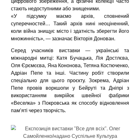
цифрового збереження, а фізичні колекції часто
стають недоступними або знищеними.
«У підсумку маємо архів, сповнений
суперечностей… Такий архів нині неоціненний,
коли війна знищує місто і здатність зберегти його
множинність», — зазначає Вікторія Донован.
Серед учасників виставки — українські та
міжнародні митці: Катя Бучацька, Лія Достлєва,
Оля Єрємєєва, Яна Кононова, Тетяна Костюченко,
Адріан Пепе та інші. Частину робіт створили
спеціально для цього проєкту. Зокрема, Адріан
Пепе провів воркшопи у Бейруті та Дніпрі з
використанням викрійок швейної фабрики
«Веселка» з Покровська як способу відновлення
памʼяті через творчість.