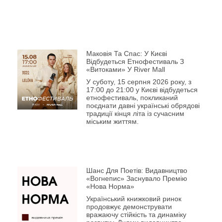
Маковія Та Спас: У Києві
Відбудеться Етнофестиваль З
«Витоками» У River Mall
У суботу, 15 серпня 2026 року, з
17:00 до 21:00 у Києві відбудеться
етнофестиваль, покликаний
поєднати давні українські обрядові
традиції кінця літа із сучасним
міським життям.
Шанс Для Поетів: Видавництво
«Вогнепис» Заснувало Премію
«Нова Норма»
Український книжковий ринок
продовжує демонструвати
вражаючу стійкість та динаміку