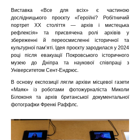
Виставка «Все для всіх» є частиною
дослідницького проєкту «Герої/ні? Робітничий
портрет ХХ століття — архів і мистецька
рефлексія» та присвячена ролі архівів у
збереженні й переосмисленні історичної та
культурної памʼяті. Ідея проєкту зародилася у 2024
році після евакуації Покровського історичного
музею до Дніпра та наукової співпраці з
Університетом Сент-Ендрюс.
В основу експозиції лягли архіви місцевої газети
«Маяк» із роботами фотожурналіста Миколи
Білоконя та архів британської документальної
фотографки Френкі Раффлс.