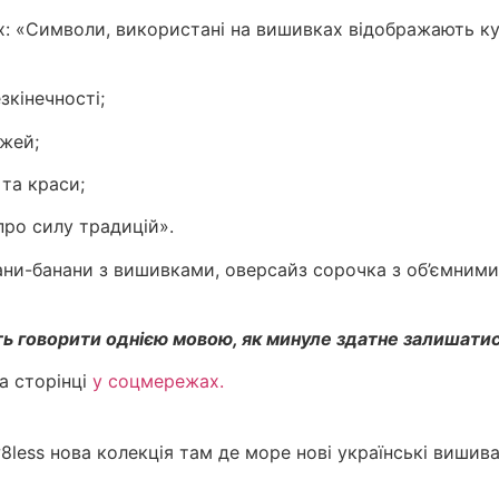
ах: «Символи, використані на вишивках відображають к
зкінечності;
ожей;
та краси;
про силу традицій».
ани-банани з вишивками, оверсайз сорочка з об’ємними
ть говорити однією мовою, як минуле здатне залишатис
а сторінці
у соцмережах.