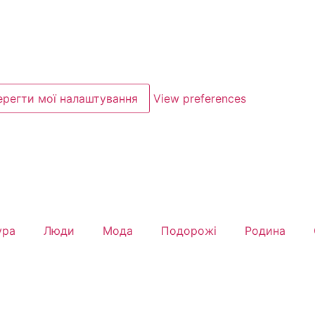
ерегти мої налаштування
View preferences
ура
Люди
Мода
Подорожі
Родина