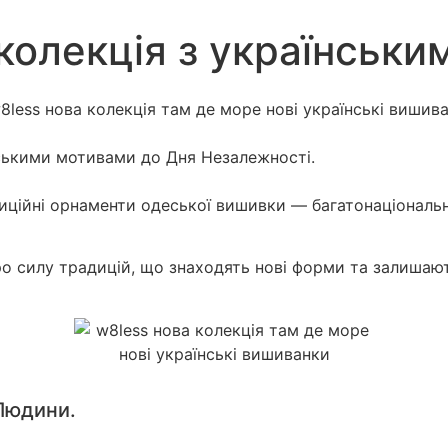
 колекція з українськ
ськими мотивами до Дня Незалежності.
ційні орнаменти одеської вишивки — багатонаціональної
про силу традицій, що знаходять нові форми та залиша
Людини.