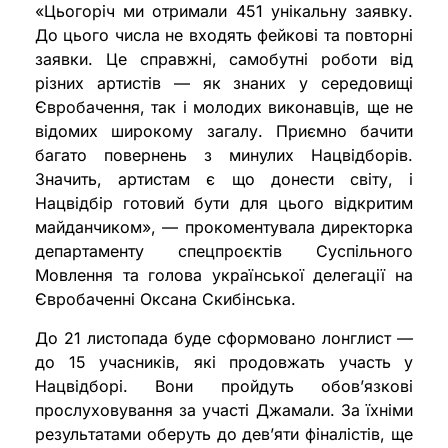
«Цьогоріч ми отримали 451 унікальну заявку.
До цього числа не входять фейкові та повторні
заявки. Це справжні, самобутні роботи від
різних артистів — як знаних у середовищі
Євробачення, так і молодих виконавців, ще не
відомих широкому загалу. Приємно бачити
багато повернень з минулих Нацвідборів.
Значить, артистам є що донести світу, і
Нацвідбір готовий бути для цього відкритим
майданчиком», — прокоментувала директорка
департаменту спецпроєктів Суспільного
Мовлення та голова української делегації на
Євробаченні Оксана Скибінська.
До 21 листопада буде сформовано лонглист —
до 15 учасників, які продовжать участь у
Нацвідборі. Вони пройдуть обов’язкові
прослуховування за участі Джамали. За їхніми
результатами оберуть до дев’яти фіналістів, ще