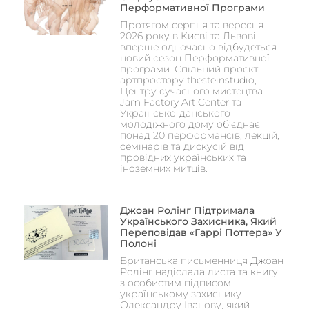
Перформативної Програми
Протягом серпня та вересня
2026 року в Києві та Львові
вперше одночасно відбудеться
новий сезон Перформативної
програми. Спільний проєкт
артпростору thesteinstudio,
Центру сучасного мистецтва
Jam Factory Art Center та
Українсько-данського
молодіжного дому об’єднає
понад 20 перформансів, лекцій,
семінарів та дискусій від
провідних українських та
іноземних митців.
Джоан Ролінґ Підтримала
Українського Захисника, Який
Переповідав «Гаррі Поттера» У
Полоні
Британська письменниця Джоан
Ролінґ надіслала листа та книгу
з особистим підписом
українському захиснику
Олександру Іванову, який