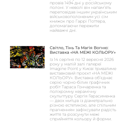
провів 1494 дні у російському
полоні. У неволі він напам’ять
переповідав іншим українським
військовополоненим усі сім
книжок про Гаррі Поттера,
допомагаючи пережити
найважчі дні.
Світло, Тінь Та Магія Вогню:
Виставка «НА МЕЖІ КОЛЬОРУ»
Із 14 серпня по 12 вересня 2026
року у малій залі галереї
Imagine Point у Києві триватиме
виставковий проєкт «НА МЕЖІ
КОЛЬОРУ». Виставка об’єднає
серію чорно-білих графічних
робіт Тараса Гончаренка та
поліхромну керамічну
скульптуру Сергія Герасименка
— двох митців із діаметрально
різною естетикою, але спільним
прагненням зафіксувати радість
життя та розсунути межі
сприйняття кольору й форми.