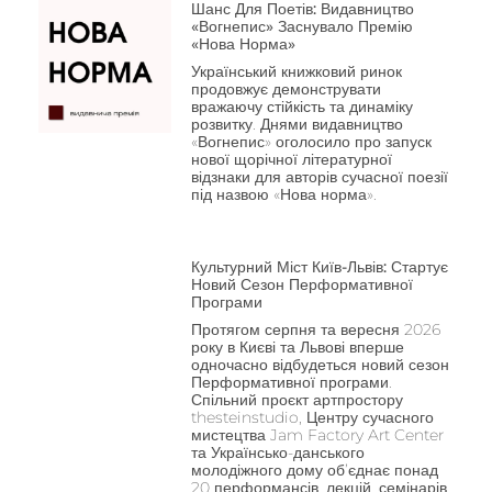
Шанс Для Поетів: Видавництво
«Вогнепис» Заснувало Премію
«Нова Норма»
Український книжковий ринок
продовжує демонструвати
вражаючу стійкість та динаміку
розвитку. Днями видавництво
«Вогнепис» оголосило про запуск
нової щорічної літературної
відзнаки для авторів сучасної поезії
під назвою «Нова норма».
Культурний Міст Київ-Львів: Стартує
Новий Сезон Перформативної
Програми
Протягом серпня та вересня 2026
року в Києві та Львові вперше
одночасно відбудеться новий сезон
Перформативної програми.
Спільний проєкт артпростору
thesteinstudio, Центру сучасного
мистецтва Jam Factory Art Center
та Українсько-данського
молодіжного дому об’єднає понад
20 перформансів, лекцій, семінарів