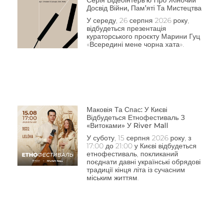
Серія Відеоінтерв’ю Про Жіночий
Досвід Війни, Пам’яті Та Мистецтва
У середу, 26 серпня 2026 року,
відбудеться презентація
кураторського проєкту Марини Гуц
«Всередині мене чорна хата».
Маковія Та Спас: У Києві
Відбудеться Етнофестиваль З
«Витоками» У River Mall
У суботу, 15 серпня 2026 року, з
17:00 до 21:00 у Києві відбудеться
етнофестиваль, покликаний
поєднати давні українські обрядові
традиції кінця літа із сучасним
міським життям.