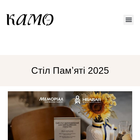
Друкований
Стіл Памʼяті 2025