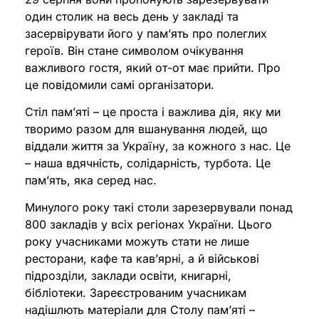
один столик на весь день у закладі та
засервірувати його у памʼять про полеглих
героїв. Він стане символом очікування
важливого гостя, який от-от має прийти. Про
це повідомили самі організатори.
Стіл пам’яті – це проста і важлива дія, яку ми
творимо разом для вшанування людей, що
віддали життя за Україну, за кожного з нас. Це
– наша вдячність, солідарність, турбота. Це
пам’ять, яка серед нас.
Минулого року такі столи зарезервували понад
800 закладів у всіх регіонах України. Цього
року учасниками можуть стати не лише
ресторани, кафе та кав’ярні, а й військові
підрозділи, заклади освіти, книгарні,
бібліотеки. Зареєстрованим учасникам
надішлють матеріали для Столу пам’яті –