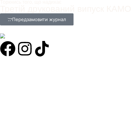
Торкнись того, що надихає
Третій друкований випуск КАМО
Передзамовити журнал