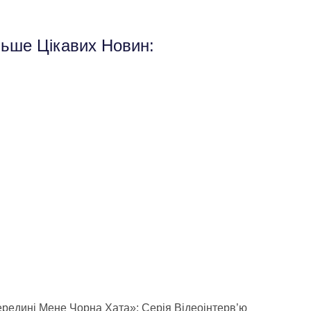
льше Цікавих Новин:
редині Мене Чорна Хата»: Серія Відеоінтерв’ю