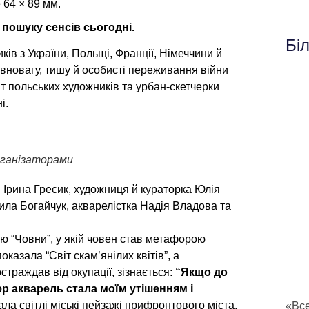
64 × 89 мм.
 пошуку сенсів сьогодні.
Бі
иків з України, Польщі, Франції, Німеччини й
рівновагу, тишу й особисті переживання війни
т польських художників та урбан-скетчерки
і.
рганізаторами
Ірина Гресик, художниця й кураторка Юлія
ла Богайчук, акварелістка Надія Владова та
ю “Човни”, у якій човен став метафорою
казала “Світ скам’янілих квітів”, а
траждав від окупації, зізнається:
“Якщо до
ер акварель стала моїм утішенням і
ла світлі міські пейзажі прифронтового міста.
«Все