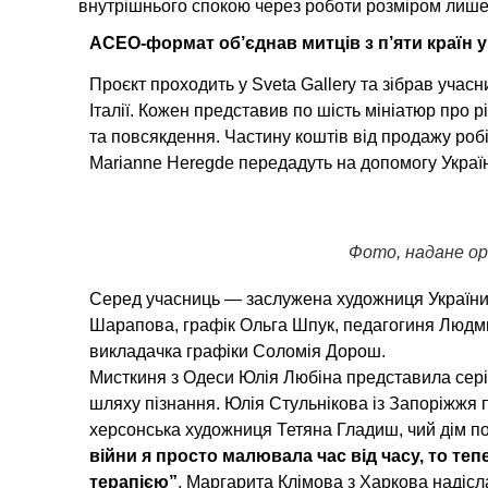
внутрішнього спокою через роботи розміром лише 
ACEO-формат об’єднав митців з п’яти країн у
Проєкт проходить у Sveta Gallery та зібрав учасн
Італії. Кожен представив по шість мініатюр про 
та повсякдення. Частину коштів від продажу робі
Marianne Heregde передадуть на допомогу Україн
Фото, надане о
Серед учасниць — заслужена художниця України 
Шарапова, графік Ольга Шпук, педагогиня Людми
викладачка графіки Соломія Дорош.
Мисткиня з Одеси Юлія Любіна представила сері
шляху пізнання. Юлія Стульнікова із Запоріжжя по
херсонська художниця Тетяна Гладиш, чий дім пос
війни я просто малювала час від часу, то теп
терапією”
. Маргарита Клімова з Харкова надісла