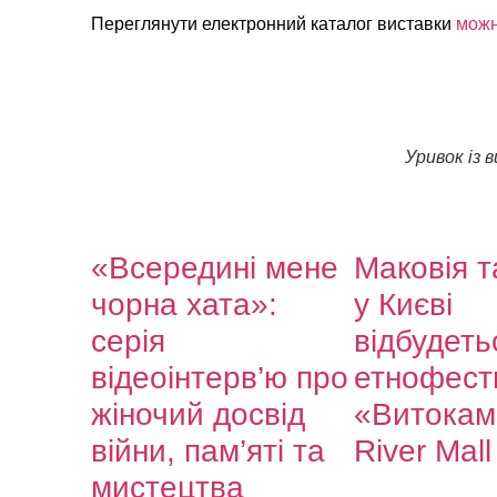
Переглянути електронний каталог виставки
можн
Уривок із 
«Всередині мене
Маковія т
чорна хата»:
у Києві
серія
відбудеть
відеоінтерв’ю про
етнофест
жіночий досвід
«Витокам
війни, пам’яті та
River Mall
мистецтва