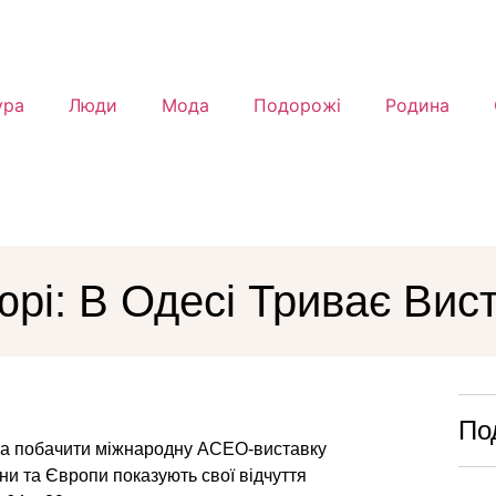
ура
Люди
Мода
Подорожі
Родина
юрі: В Одесі Триває Вис
По
жна побачити міжнародну ACEO-виставку
їни та Європи показують свої відчуття