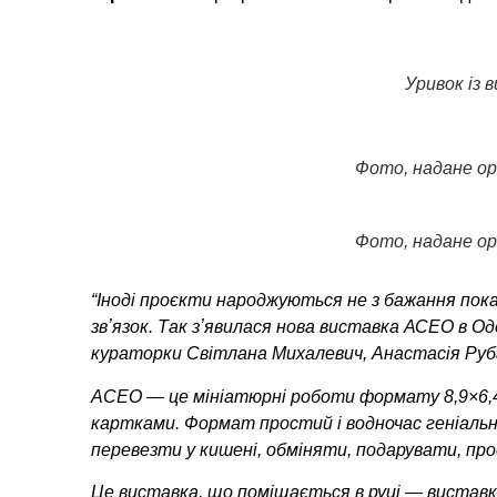
Уривок із 
Фото, надане о
Фото, надане о
“Іноді проєкти народжуються не з бажання пок
звʼязок.
Так зʼявилася нова виставка АСЕО в Од
кураторки Світлана Михалевич, Анастасія Руба
ACEO — це мініатюрні роботи формату 8,9×6,4 
картками.
Формат простий і водночас геніальн
перевезти у кишені, обміняти, подарувати,
про
Це виставка, що поміщається в руці — виставк