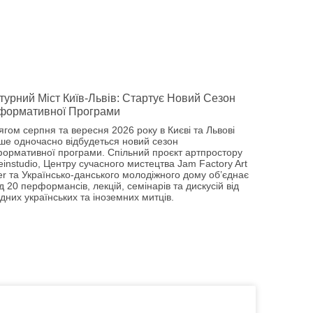
турний Міст Київ-Львів: Стартує Новий Сезон
формативної Програми
ягом серпня та вересня 2026 року в Києві та Львові
ше одночасно відбудеться новий сезон
ормативної програми. Спільний проєкт артпростору
einstudio, Центру сучасного мистецтва Jam Factory Art
er та Українсько-данського молодіжного дому об’єднає
 20 перформансів, лекцій, семінарів та дискусій від
дних українських та іноземних митців.