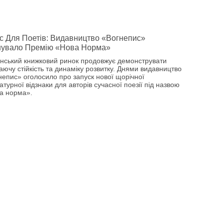
 Для Поетів: Видавництво «Вогнепис»
нувало Премію «Нова Норма»
їнський книжковий ринок продовжує демонструвати
аючу стійкість та динаміку розвитку. Днями видавництво
непис» оголосило про запуск нової щорічної
атурної відзнаки для авторів сучасної поезії під назвою
а норма».