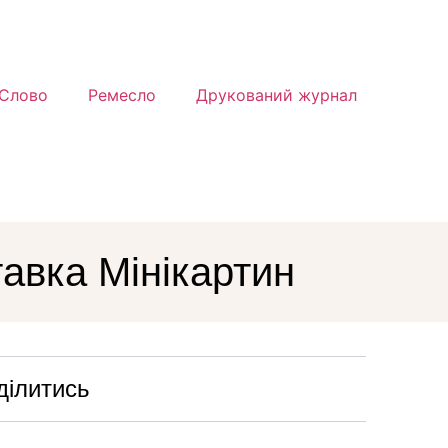
Слово
Ремесло
Друкований журнал
тавка Мінікартин
ділитись