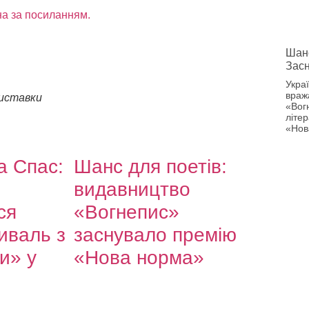
а за посиланням.
Шанс
Зас
Укра
враж
виставки
«Вог
літер
«Нов
а Спас:
Шанс для поетів:
видавництво
ся
«Вогнепис»
иваль з
заснувало премію
и» у
«Нова норма»