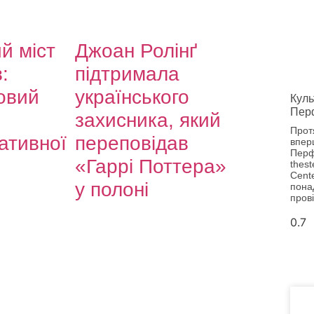
й міст
Джоан Ролінґ
:
підтримала
овий
українського
Куль
Пер
захисника, який
Прот
тивної
переповідав
впер
Перф
«Гаррі Поттера»
thest
Cent
у полоні
понад
прові