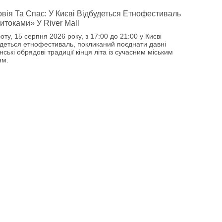
вія Та Спас: У Києві Відбудеться Етнофестиваль
итоками» У River Mall
оту, 15 серпня 2026 року, з 17:00 до 21:00 у Києві
удеться етнофестиваль, покликаний поєднати давні
нські обрядові традиції кінця літа із сучасним міським
ям.