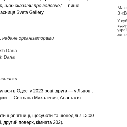
р, щоб сказати про головне,
“— пише
Мако
асниця Sveta Gallery.
З «В
У суб
відб
украї
житт
, надане організаторами
h Daria
виставки
улася в Одесі у 2023 році, друга — у Львові,
орки — Світлана Михалевич, Анастасія
ти щоп’ятниці, щосуботи та щонеділі з 13:00
, другий поверх, кімната 202).