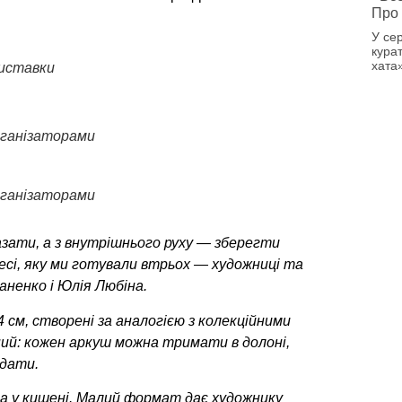
Про 
У се
кура
хата
виставки
рганізаторами
рганізаторами
азати, а з внутрішнього руху — зберегти
есі, яку ми готували втрьох — художниці та
ненко і Юлія Любіна.
см, створені за аналогією з колекційними
ий: кожен аркуш можна тримати в долоні,
дати.
а у кишені.
Малий формат дає художнику