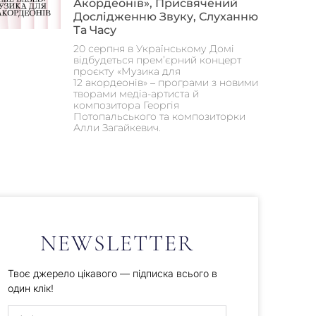
Акордеонів», Присвячений
Дослідженню Звуку, Слуханню
Та Часу
20 серпня в Українському Домі
відбудеться прем’єрний концерт
проєкту «Музика для
12 акордеонів» – програми з новими
творами медіа-артиста й
композитора Георгія
Потопальського та композиторки
Алли Загайкевич.
NEWSLETTER
Твоє джерело цікавого — підписка всього в
один клік!