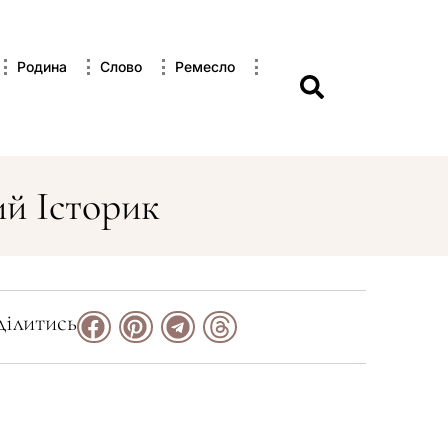
Родина
Слово
Ремесло
й Історик
ілитись