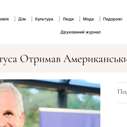
омія
Дім
Культура
Люди
Мода
Подорожі
Друкований журнал
уса Отримав Американськи
Под