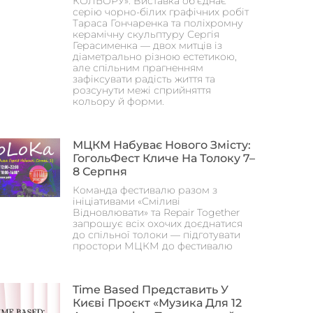
КОЛЬОРУ». Виставка об’єднає
серію чорно-білих графічних робіт
Тараса Гончаренка та поліхромну
керамічну скульптуру Сергія
Герасименка — двох митців із
діаметрально різною естетикою,
але спільним прагненням
зафіксувати радість життя та
розсунути межі сприйняття
кольору й форми.
МЦКМ Набуває Нового Змісту:
ГогольФест Кличе На Толоку 7–
8 Серпня
Команда фестивалю разом з
ініціативами «Сміливі
Відновлювати» та Repair Together
запрошує всіх охочих доєднатися
до спільної толоки — підготувати
простори МЦКМ до фестивалю
Time Based Представить У
Києві Проєкт «Музика Для 12