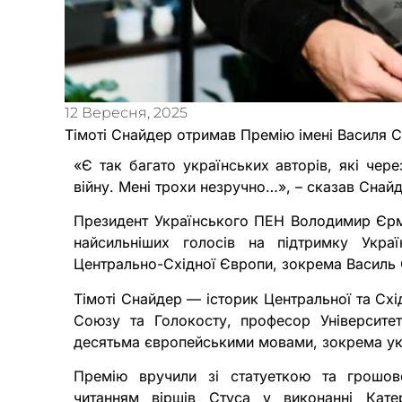
12 Вересня, 2025
Тімоті Снайдер отримав Премію імені Василя С
«Є так багато українських авторів, які чер
війну. Мені трохи незручно…», – сказав Снайд
Президент Українського ПЕН Володимир Єрм
найсильніших голосів на підтримку Укра
Центрально-Східної Європи, зокрема Василь 
Тімоті Снайдер — історик Центральної та Схі
Союзу та Голокосту, професор Університет
десятьма європейськими мовами, зокрема ук
Премію вручили зі статуеткою та грошо
читанням віршів Стуса у виконанні Кате