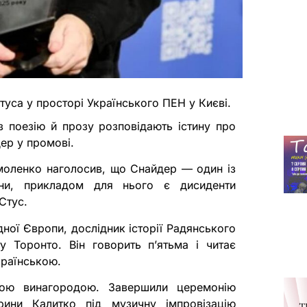
туса у просторі Українського ПЕН у Києві.
ез поезію й прозу розповідають істину про
ер у промові.
оленко наголосив, що Снайдер — один із
їни, прикладом для нього є дисиденти
Стус.
дної Європи, дослідник історії Радянського
у Торонто. Він говорить п’ятьма і читає
раїнською.
вою винагородою. Завершили церемонію
рини Калитко під музичну імпровізацію