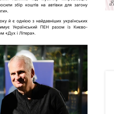
осили збір коштів на автівки для загону
ги».
оку й є однією з найдавніших українських
римує Український ПЕН разом із Києво-
м «Дух і Літера».