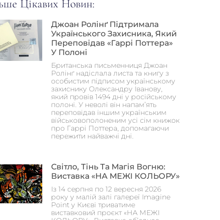
ьше Цікавих Новин:
Джоан Ролінґ Підтримала
Українського Захисника, Який
Переповідав «Гаррі Поттера»
У Полоні
Британська письменниця Джоан
Ролінґ надіслала листа та книгу з
особистим підписом українському
захиснику Олександру Іванову,
який провів 1494 дні у російському
полоні. У неволі він напам’ять
переповідав іншим українським
військовополоненим усі сім книжок
про Гаррі Поттера, допомагаючи
пережити найважчі дні.
Світло, Тінь Та Магія Вогню:
Виставка «НА МЕЖІ КОЛЬОРУ»
Із 14 серпня по 12 вересня 2026
року у малій залі галереї Imagine
Point у Києві триватиме
виставковий проєкт «НА МЕЖІ