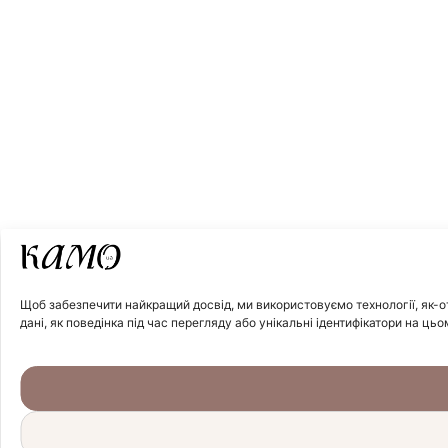
Щоб забезпечити найкращий досвід, ми використовуємо технології, як-от
дані, як поведінка під час перегляду або унікальні ідентифікатори на цьо