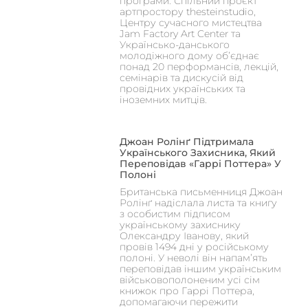
програми. Спільний проєкт
артпростору thesteinstudio,
Центру сучасного мистецтва
Jam Factory Art Center та
Українсько-данського
молодіжного дому об’єднає
понад 20 перформансів, лекцій,
семінарів та дискусій від
провідних українських та
іноземних митців.
Джоан Ролінґ Підтримала
Українського Захисника, Який
Переповідав «Гаррі Поттера» У
Полоні
Британська письменниця Джоан
Ролінґ надіслала листа та книгу
з особистим підписом
українському захиснику
Олександру Іванову, який
провів 1494 дні у російському
полоні. У неволі він напам’ять
переповідав іншим українським
військовополоненим усі сім
книжок про Гаррі Поттера,
допомагаючи пережити