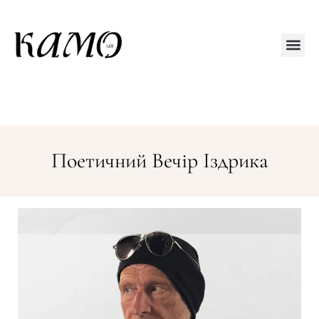
Друкований
Поетичний Вечір Іздрика