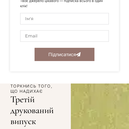
Твоє джерело цікавого — підписка всього в один
клік!
Підписатися
ТОРКНИСЬ ТОГО,
ЩО НАДИХАЄ
Третій
друкований
випуск