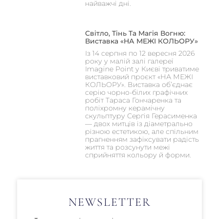
найважчі дні.
Світло, Тінь Та Магія Вогню:
Виставка «НА МЕЖІ КОЛЬОРУ»
Із 14 серпня по 12 вересня 2026
року у малій залі галереї
Imagine Point у Києві триватиме
виставковий проєкт «НА МЕЖІ
КОЛЬОРУ». Виставка об’єднає
серію чорно-білих графічних
робіт Тараса Гончаренка та
поліхромну керамічну
скульптуру Сергія Герасименка
— двох митців із діаметрально
різною естетикою, але спільним
прагненням зафіксувати радість
життя та розсунути межі
сприйняття кольору й форми.
NEWSLETTER