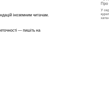
Про 
У се
кура
ендацій іноземним читачам.
хата
еточності — пишіть на