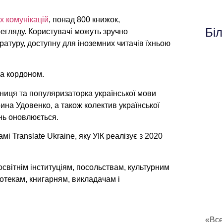
х комунікацій
, понад 800 книжок,
Бі
регляду. Користувачі можуть зручно
ратуру, доступну для іноземних читачів їхньою
за кордоном.
ниця та популяризаторка української мови
ина Удовенко, а також колектив української
нь оновлюється.
і Translate Ukraine, яку УІК реалізує з 2020
освітнім інституціям, посольствам, культурним
іотекам, книгарням, викладачам і
«Все