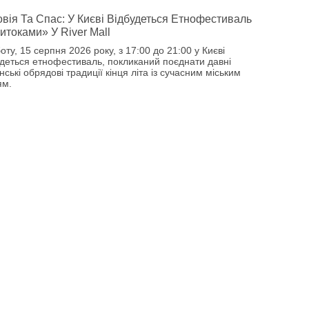
вія Та Спас: У Києві Відбудеться Етнофестиваль
итоками» У River Mall
оту, 15 серпня 2026 року, з 17:00 до 21:00 у Києві
удеться етнофестиваль, покликаний поєднати давні
нські обрядові традиції кінця літа із сучасним міським
ям.