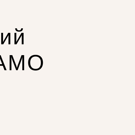
ний
КАМО