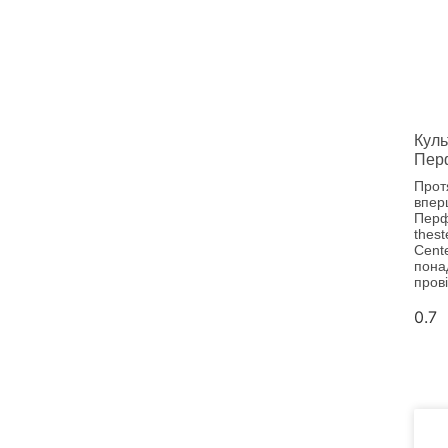
Куль
Пер
Прот
впер
Перф
thest
Cent
понад
прові