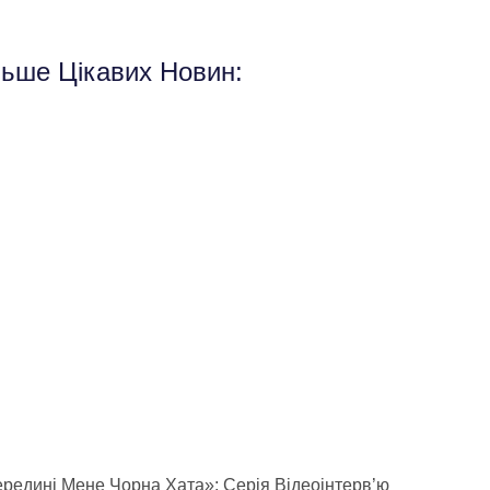
льше Цікавих Новин:
редині Мене Чорна Хата»: Серія Відеоінтерв’ю