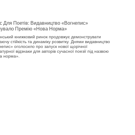
 Для Поетів: Видавництво «Вогнепис»
нувало Премію «Нова Норма»
їнський книжковий ринок продовжує демонструвати
аючу стійкість та динаміку розвитку. Днями видавництво
непис» оголосило про запуск нової щорічної
атурної відзнаки для авторів сучасної поезії під назвою
а норма».