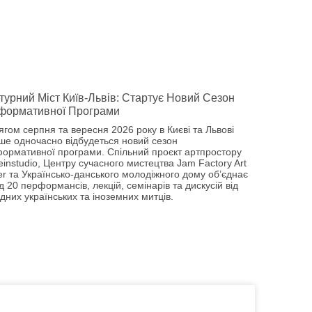
турний Міст Київ-Львів: Стартує Новий Сезон
формативної Програми
ягом серпня та вересня 2026 року в Києві та Львові
ше одночасно відбудеться новий сезон
ормативної програми. Спільний проєкт артпростору
einstudio, Центру сучасного мистецтва Jam Factory Art
er та Українсько-данського молодіжного дому об’єднає
 20 перформансів, лекцій, семінарів та дискусій від
дних українських та іноземних митців.