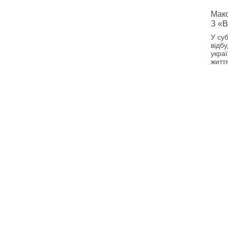
Мако
З «В
У суб
відб
украї
житт