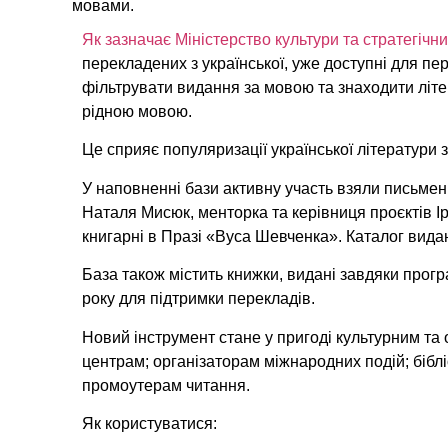
мовами.
Як зазначає Міністерство культури та стратегічни
перекладених з української, уже доступні для пе
фільтрувати видання за мовою та знаходити літе
рідною мовою.
Це сприяє популяризації української літератури 
У наповненні бази активну участь взяли письмен
Наталя Мисюк, менторка та керівниця проєктів Ір
книгарні в Празі «Вуса Шевченка». Каталог вида
База також містить книжки, видані завдяки програм
року для підтримки перекладів.
Новий інструмент стане у пригоді культурним та 
центрам; організаторам міжнародних подій; бібл
промоутерам читання.
Як користуватися: