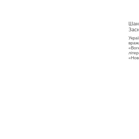
Шанс
Зас
Укра
враж
«Вог
літер
«Нов