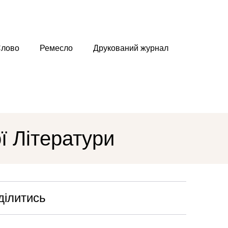
лово
Ремесло
Друкований журнал
ї Літератури
ділитись