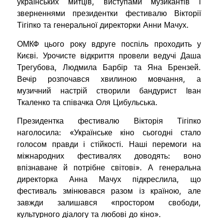
українських митців, виступами музикантів і
зверненнями президентки фестивалю Вікторії
Тігіпко та генеральної директорки Анни Мачух.
ОМКФ цього року вдруге поспіль проходить у
Києві. Урочисте відкриття провели ведучі Даша
Трегубова, Людмила Барбір та Яна Брензей.
Вечір розпочався хвилиною мовчання, а
музичний настрій створили бандурист Іван
Ткаленко та співачка Оля Цибульська.
Президентка фестивалю Вікторія Тігіпко
наголосила: «Українське кіно сьогодні стало
голосом правди і стійкості. Наші перемоги на
міжнародних фестивалях доводять: воно
впізнаване й потрібне світові». А генеральна
директорка Анна Мачух підкреслила, що
фестиваль змінювався разом із країною, але
завжди залишався «простором свободи,
культурного діалогу та любові до кіно».