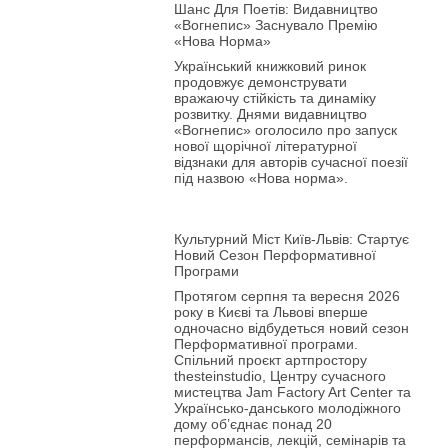
Шанс Для Поетів: Видавництво
«Вогнепис» Заснувало Премію
«Нова Норма»
Український книжковий ринок
продовжує демонструвати
вражаючу стійкість та динаміку
розвитку. Днями видавництво
«Вогнепис» оголосило про запуск
нової щорічної літературної
відзнаки для авторів сучасної поезії
під назвою «Нова норма».
Культурний Міст Київ-Львів: Стартує
Новий Сезон Перформативної
Програми
Протягом серпня та вересня 2026
року в Києві та Львові вперше
одночасно відбудеться новий сезон
Перформативної програми.
Спільний проєкт артпростору
thesteinstudio, Центру сучасного
мистецтва Jam Factory Art Center та
Українсько-данського молодіжного
дому об’єднає понад 20
перформансів, лекцій, семінарів та