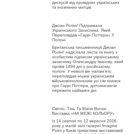
дискусій від провідних українських
та іноземних митців.
Джоан Ролінґ Підтримала
Українського Захисника, Який
Переповідав «Гаррі Поттера» У
Полоні
Британська письменниця Джоан
Ролінґ надіслала листа та книгу з
особистим підписом українському
захиснику Олександру Іванову, який
провів 1494 дні у російському
полоні. У неволі він напам’ять
переповідав іншим українським
військовополоненим усі сім книжок
про Гаррі Поттера, допомагаючи
пережити найважчі дні.
Світло, Тінь Та Магія Вогню:
Виставка «НА МЕЖІ КОЛЬОРУ»
Із 14 серпня по 12 вересня 2026
року у малій залі галереї Imagine
Point у Києві триватиме виставковий