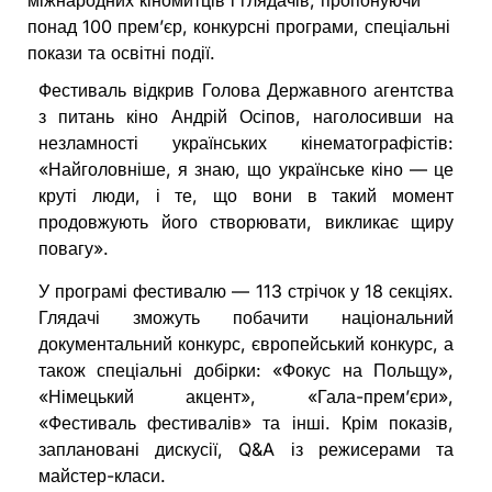
міжнародних кіномитців і глядачів, пропонуючи
понад 100 прем’єр, конкурсні програми, спеціальні
покази та освітні події.
Фестиваль відкрив Голова Державного агентства
з питань кіно Андрій Осіпов, наголосивши на
незламності українських кінематографістів:
«Найголовніше, я знаю, що українське кіно — це
круті люди, і те, що вони в такий момент
продовжують його створювати, викликає щиру
повагу».
У програмі фестивалю — 113 стрічок у 18 секціях.
Глядачі зможуть побачити національний
документальний конкурс, європейський конкурс, а
також спеціальні добірки: «Фокус на Польщу»,
«Німецький акцент», «Гала-прем’єри»,
«Фестиваль фестивалів» та інші. Крім показів,
заплановані дискусії, Q&A із режисерами та
майстер-класи.