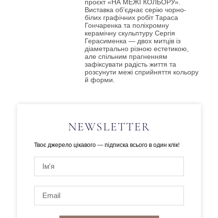
проєкт «НА МЕЖІ КОЛЬОРУ».
Виставка об’єднає серію чорно-
білих графічних робіт Тараса
Гончаренка та поліхромну
керамічну скульптуру Сергія
Герасименка — двох митців із
діаметрально різною естетикою,
але спільним прагненням
зафіксувати радість життя та
розсунути межі сприйняття кольору
й форми.
NEWSLETTER
Твоє джерело цікавого — підписка всього в один клік!