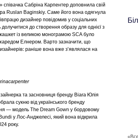
» співачка Сабріна Карпентер доповнила свій
ра Ruslan Baginskiy. Саме його вона одягнула
Бі
співпрацю дизайнер повідомив у соціальних
 долучитися до створення образу для однієї з
х-кашкет із великою монограмою SCA було
Джаредом Елнером. Варто зазначити, що
дизайнерів: раніше вона вже з’являлася на
inacarpenter
изайнерка та засновниця бренду Biara Юлія
обрала сукню від українського бренду
кня — модель The Dream Gown у бордовому
Bundi у Лос-Анджелесі, який вона відкрила
24 року.
«Все