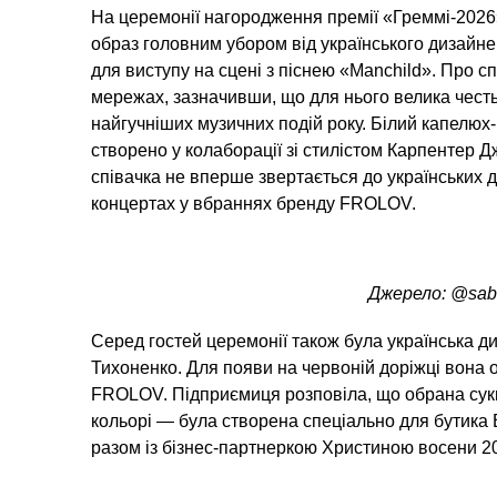
На церемонії нагородження премії «Греммі-2026
образ головним убором від українського дизайне
для виступу на сцені з піснею «Manchild». Про 
мережах, зазначивши, що для нього велика честь
найгучніших музичних подій року. Білий капелю
створено у колаборації зі стилістом Карпентер 
співачка не вперше звертається до українських 
концертах у вбраннях бренду FROLOV.
Джерело: @sabr
Серед гостей церемонії також була українська д
Тихоненко. Для появи на червоній доріжці вона 
FROLOV. Підприємиця розповіла, що обрана су
кольорі — була створена спеціально для бутика 
разом із бізнес-партнеркою Христиною восени 20