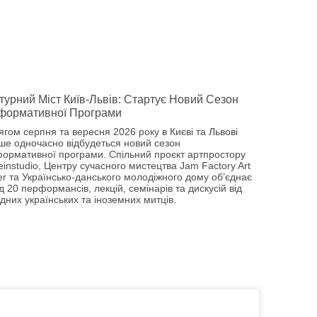
турний Міст Київ-Львів: Стартує Новий Сезон
формативної Програми
ягом серпня та вересня 2026 року в Києві та Львові
ше одночасно відбудеться новий сезон
ормативної програми. Спільний проєкт артпростору
einstudio, Центру сучасного мистецтва Jam Factory Art
er та Українсько-данського молодіжного дому об’єднає
 20 перформансів, лекцій, семінарів та дискусій від
дних українських та іноземних митців.