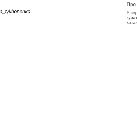
Про 
ia_tykhonenko
У се
кура
хата