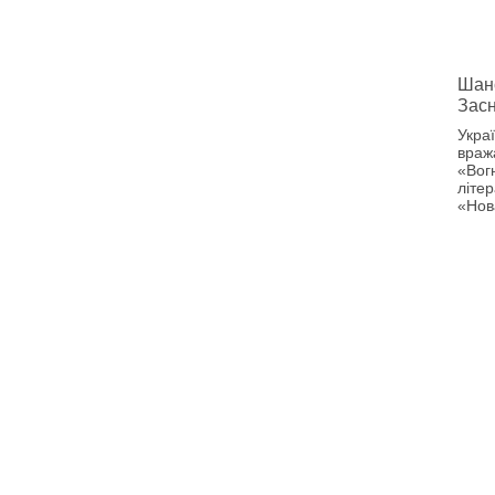
Шанс
Зас
Укра
враж
«Вог
літер
«Нов