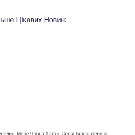
льше Цікавих Новин:
редині Мене Чорна Хата»: Серія Відеоінтерв’ю