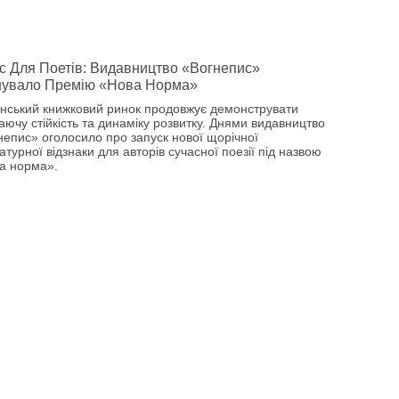
 Для Поетів: Видавництво «Вогнепис»
нувало Премію «Нова Норма»
їнський книжковий ринок продовжує демонструвати
аючу стійкість та динаміку розвитку. Днями видавництво
непис» оголосило про запуск нової щорічної
атурної відзнаки для авторів сучасної поезії під назвою
а норма».