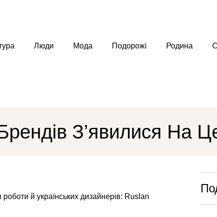
тура
Люди
Мода
Подорожі
Родина
С
Брендів З’явилися На Ц
По
я роботи й українських дизайнерів: Ruslan