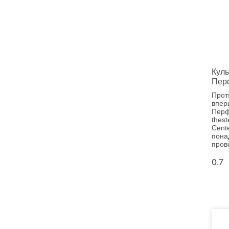
Куль
Пер
Прот
впер
Перф
thest
Cent
понад
прові