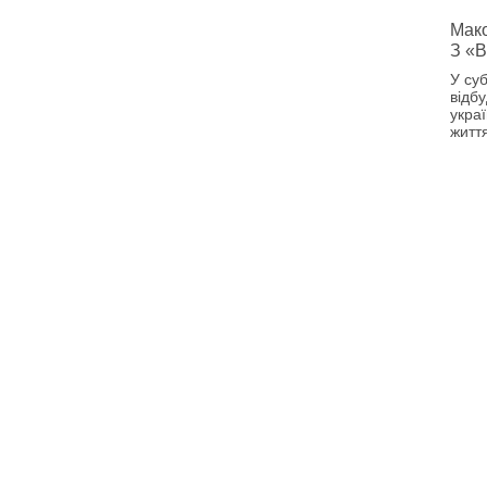
Мако
З «В
У суб
відб
украї
житт