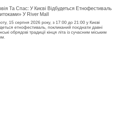
вія Та Спас: У Києві Відбудеться Етнофестиваль
итоками» У River Mall
оту, 15 серпня 2026 року, з 17:00 до 21:00 у Києві
удеться етнофестиваль, покликаний поєднати давні
нські обрядові традиції кінця літа із сучасним міським
ям.