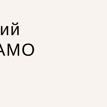
ний
КАМО