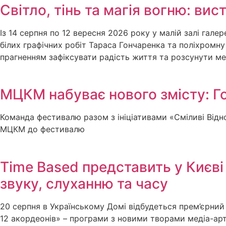
Світло, тінь та магія вогню: в
Із 14 серпня по 12 вересня 2026 року у малій залі гал
білих графічних робіт Тараса Гончаренка та поліхромн
прагненням зафіксувати радість життя та розсунути м
МЦКМ набуває нового змісту: Г
Команда фестивалю разом з ініціативами «Сміливі Відн
МЦКМ до фестивалю
Time Based представить у Києв
звуку, слуханню та часу
20 серпня в Українському Домі відбудеться прем’єрни
12 акордеонів» – програми з новими творами медіа-ар