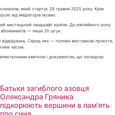
сеналом, який стартує 29 травня 2025 року. Крім
урсію від медіаторів музею.
ний мистецький ландшафт країни. До ювілейного року
 абонементів — лише 20 штук.
 відвідувань. Серед них — головні виставкові проєкти,
ижчим часом.
а електронним квитком і документом, що посвідчує
Батьки загиблого азовця
Олександра Гряника
підкорюють вершини в пам’ять
про сина