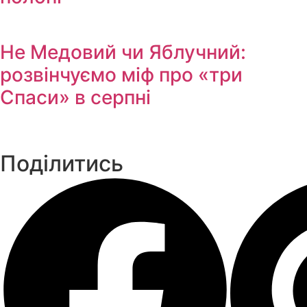
Не Медовий чи Яблучний:
розвінчуємо міф про «три
Спаси» в серпні
Поділитись