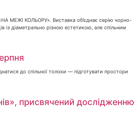
т «НА МЕЖІ КОЛЬОРУ». Виставка об’єднає серію чорно-
ів із діаметрально різною естетикою, але спільним
серпня
днатися до спільної толоки — підготувати простори
онів», присвячений дослідженню