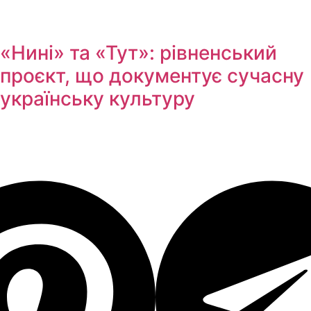
«Нині» та «Тут»: рівненський
проєкт, що документує сучасну
українську культуру