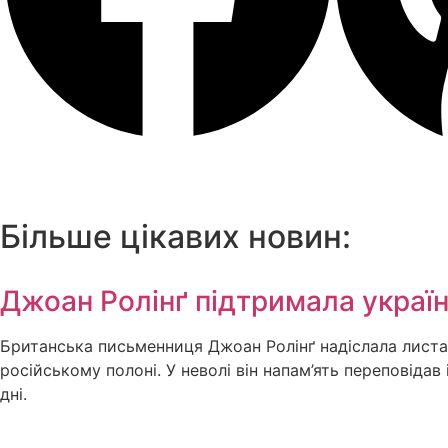
Більше цікавих новин:
Джоан Ролінґ підтримала україн
Британська письменниця Джоан Ролінґ надіслала листа 
російському полоні. У неволі він напам’ять переповід
дні.