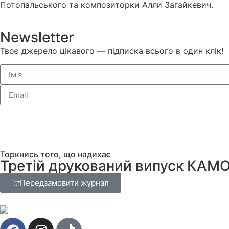
Потопальського та композиторки Алли Загайкевич.
Newsletter
Твоє джерело цікавого — підписка всього в один клік!
Торкнись того, що надихає
Третій друкований випуск КАМ
Передзамовити журнал