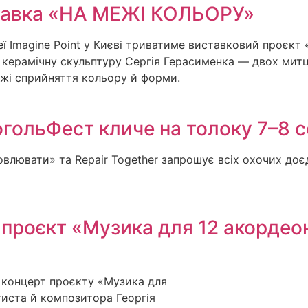
иставка «НА МЕЖІ КОЛЬОРУ»
ереї Imagine Point у Києві триватиме виставковий проєк
у керамічну скульптуру Сергія Герасименка — двох митц
ежі сприйняття кольору й форми.
огольФест кличе на толоку 7–8 
овлювати» та Repair Together запрошує всіх охочих доє
і проєкт «Музика для 12 акорде
й концерт проєкту «Музика для
тиста й композитора Георгія