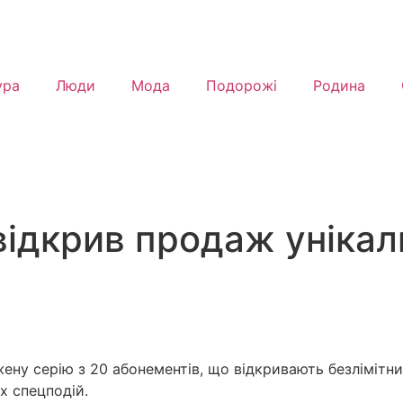
ура
Люди
Мода
Подорожі
Родина
ідкрив продаж унікал
ену серію з 20 абонементів, що відкривають безлімітн
их спецподій.