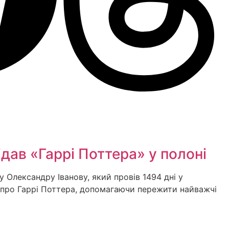
дав «Гаррі Поттера» у полоні
Олександру Іванову, який провів 1494 дні у
к про Гаррі Поттера, допомагаючи пережити найважчі