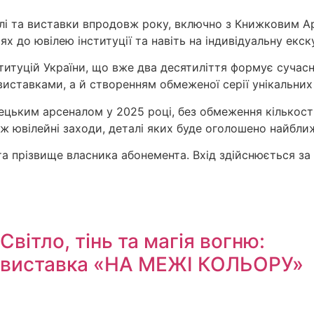
лі та виставки впродовж року, включно з Книжковим Ар
ях до ювілею інституції та навіть на індивідуальну екск
титуцій України, що вже два десятиліття формує сучас
иставками, а й створенням обмеженої серії унікальних
цьким арсеналом у 2025 році, без обмеження кількості
акож ювілейні заходи, деталі яких буде оголошено найбл
 та прізвище власника абонемента. Вхід здійснюється з
Світло, тінь та магія вогню:
виставка «НА МЕЖІ КОЛЬОРУ»