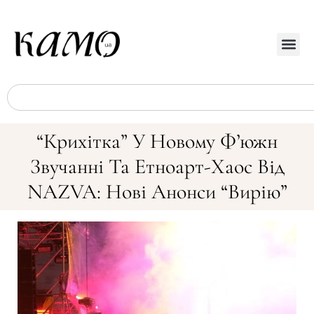
“Крихітка” У Новому Фʼюжн
Звучанні Та Етноарт-Хаос Від
NAZVA: Нові Анонси “Вирію”