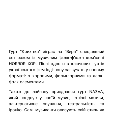
Гурт “Крихітка” зіграє на “Вирії” спеціальний
сет разом із музичним фолк-фʼюжн комʼюніті
HORROR ХОР. Пісні одного з ключових гуртів
українського фем інді-попу зазвучать у новому
форматі: з хоровими, фольклорними та дарк-
фолк елементами.
Також до лайнапу приєднався гурт NAZVA,
який поєднує у своїй музиці етнічні мотиви,
альтернативне звучання, театральність та
іронію. Самі музиканти описують свій стиль як