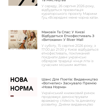
У середу, 26 серпня 2026 року,
відбудеться презентація
кураторського проєкту Марини
Гуц «Всередині мене чорна хата».
Маковія Та Спас: У Києві
Відбудеться Етнофестиваль З
«Витоками» У River Mall
У суботу, 15 серпня 2026 року, з
17:00 до 21:00 у Києві відбудеться
етнофестиваль, покликаний
поєднати давні українські
обрядові традиції кінця літа із
сучасним міським життям.
Шанс Для Поетів: Видавництво
«Вогнепис» Заснувало Премію
«Нова Норма»
Український книжковий ринок
продовжує демонструвати
вражаючу стійкість та динаміку
розвитку. Днями видавництво