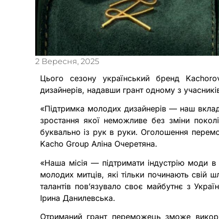
2 Вересня, 2025
Цього сезону український бренд Kachoro
дизайнерів, надавши грант одному з учасників
«Підтримка молодих дизайнерів — наш вклад
зростання якої неможливе без зміни поколі
буквально із рук в руки. Оголошення перем
Kacho Group Аліна Очеретяна.⠀
«Наша місія — підтримати індустрію моди в 
молодих митців, які тільки починають свій 
талантів повʼязувало своє майбутнє з Укра
Ірина Данилевська.
Отриманий грант переможець зможе викори