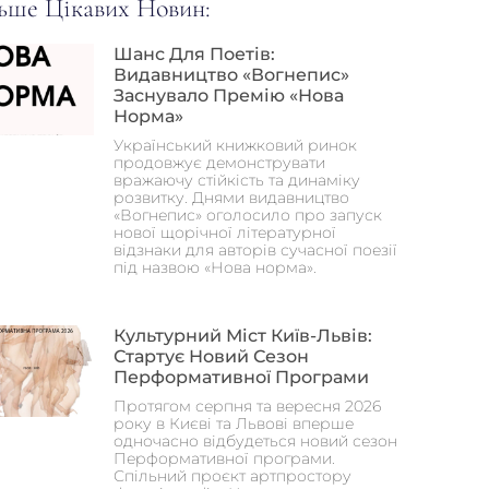
ьше Цікавих Новин:
Шанс Для Поетів:
Видавництво «Вогнепис»
Заснувало Премію «Нова
Норма»
Український книжковий ринок
продовжує демонструвати
вражаючу стійкість та динаміку
розвитку. Днями видавництво
«Вогнепис» оголосило про запуск
нової щорічної літературної
відзнаки для авторів сучасної поезії
під назвою «Нова норма».
Культурний Міст Київ-Львів:
Стартує Новий Сезон
Перформативної Програми
Протягом серпня та вересня 2026
року в Києві та Львові вперше
одночасно відбудеться новий сезон
Перформативної програми.
Спільний проєкт артпростору