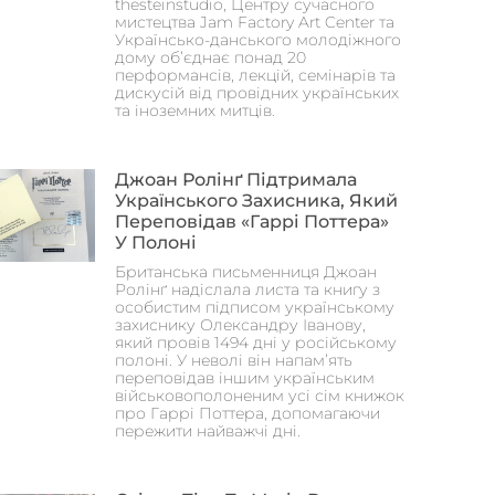
thesteinstudio, Центру сучасного
мистецтва Jam Factory Art Center та
Українсько-данського молодіжного
дому об’єднає понад 20
перформансів, лекцій, семінарів та
дискусій від провідних українських
та іноземних митців.
Джоан Ролінґ Підтримала
Українського Захисника, Який
Переповідав «Гаррі Поттера»
У Полоні
Британська письменниця Джоан
Ролінґ надіслала листа та книгу з
особистим підписом українському
захиснику Олександру Іванову,
який провів 1494 дні у російському
полоні. У неволі він напам’ять
переповідав іншим українським
військовополоненим усі сім книжок
про Гаррі Поттера, допомагаючи
пережити найважчі дні.