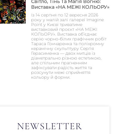
Світло, Тінь Та Магія Вогню:
Виставка «НА МЕЖІ КОЛЬОРУ»
Із 14 серпня по 12 вересня 2026
року у малій залі галереї Imagine
Point у Києві триватиме
виставковий проєкт «НА МЕЖІ
КОЛЬОРУ». Виставка об’єднає
серію чорно-білих графічних робіт
Тараса Гончаренка та поліхромну
керамічну скульптуру Сергія
Герасименка — двох митців із
діаметрально різною естетикою,
але спільним прагненням
зафіксувати радість життя та
розсунути межі сприйняття
кольору й форми.
NEWSLETTER