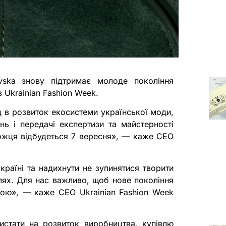
vska знову підтримає молоде покоління
 Ukrainian Fashion Week.
 в розвиток екосистеми української моди,
нь і передачі експертизи та майстерності
ожця відбудеться 7 вересня», — каже CEO
країні та надихнути не зупинятися творити
шлях. Для нас важливо, щоб нове покоління
їною», — каже CEO Ukrainian Fashion Week
стати на розвиток виробництва, купівлю