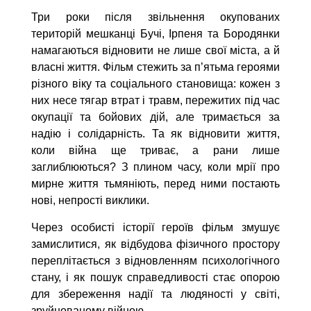
Три роки після звільнення окупованих
територій мешканці Бучі, Ірпеня та Бородянки
намагаються відновити не лише свої міста, а й
власні життя. Фільм стежить за п’ятьма героями
різного віку та соціального становища: кожен з
них несе тягар втрат і травм, пережитих під час
окупації та бойових дій, але тримається за
надію і солідарність. Та як відновити життя,
коли війна ще триває, а рани лише
заглиблюються? З плином часу, коли мрії про
мирне життя тьмяніють, перед ними постають
нові, непрості виклики.
Через особисті історії героїв фільм змушує
замислитися, як відбудова фізичного простору
переплітається з відновленням психологічного
стану, і як пошук справедливості стає опорою
для збереження надії та людяності у світі,
зруйнованому війною.