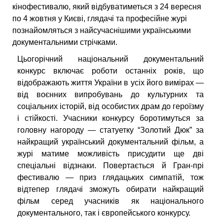
кінофестивалю, який відбуватиметься з 24 вересня
по 4 жовтня у Києві, глядачі та професійне журі
познайомляться з найсучаснішими українськими
документальними стрічками.
Цьогорічний національний документальний
конкурс включає роботи останніх років, що
відображають життя України в усіх його вимірах —
від воєнних випробувань до культурних та
соціальних історій, від особистих драм до героїзму
і стійкості.
Учасники конкурсу боротимуться за
головну нагороду
—
статуетку “Золотий Дюк” за
найкращий український документальний фільм, а
журі матиме можливість присудити ще дві
спеціальні відзнаки. Повертається й Гран-прі
фестивалю — приз глядацьких симпатій, тож
відтепер глядачі зможуть обирати найкращий
фільм серед учасників як національного
документального, так і європейського конкурсу.