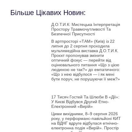
Більше Цікавих Новин:
Д.О.Т.И.К: Мистецька Інтерпретація
Простору Травмочутливості Та
Безпечної Присутності
В артпросторі «ТАМ» (Київ) із 22
липня до 2 серпня проходила
мультимедійна виставка Д.О.Т.И.К.
Проєкт пропонував змінити
оптичний фокус — перейти від
оцінювального питання «Що з цією
людиною не так?» до емпатичного:
«Що з нею відбулося — і як мені
бути поруч, не порушуючи її меж?»
17 Тисяч Гостей Та Шлюби В «Дії»:
У Києві Відбувся Другий Етно-
Електронний «Вирій»
Цими вихідними, 8–9 серпня 2026
року, у перформанс-павільйоні КИТ
на ВДНГ вдруге відбулася етнічно-
електронна подія «Вирій». Простір