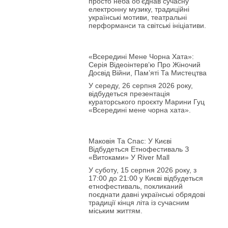
просто неба об’єднав сучасну
електронну музику, традиційні
українські мотиви, театральні
перформанси та світські ініціативи.
«Всередині Мене Чорна Хата»:
Серія Відеоінтерв’ю Про Жіночий
Досвід Війни, Пам’яті Та Мистецтва
У середу, 26 серпня 2026 року,
відбудеться презентація
кураторського проєкту Марини Гуц
«Всередині мене чорна хата».
Маковія Та Спас: У Києві
Відбудеться Етнофестиваль З
«Витоками» У River Mall
У суботу, 15 серпня 2026 року, з
17:00 до 21:00 у Києві відбудеться
етнофестиваль, покликаний
поєднати давні українські обрядові
традиції кінця літа із сучасним
міським життям.