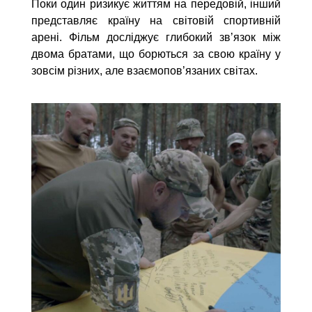
Поки один ризикує життям на передовій, інший
представляє країну на світовій спортивній
арені. Фільм досліджує глибокий зв’язок між
двома братами, що борються за свою країну у
зовсім різних, але взаємопов’язаних світах.