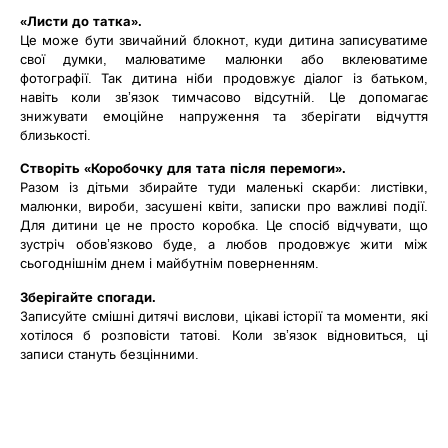
«Листи до татка».
Це може бути звичайний блокнот, куди дитина записуватиме
свої думки, малюватиме малюнки або вклеюватиме
фотографії. Так дитина ніби продовжує діалог із батьком,
навіть коли зв’язок тимчасово відсутній. Це допомагає
знижувати емоційне напруження та зберігати відчуття
близькості.
Створіть «Коробочку для тата після перемоги».
Разом із дітьми збирайте туди маленькі скарби: листівки,
малюнки, вироби, засушені квіти, записки про важливі події.
Для дитини це не просто коробка. Це спосіб відчувати, що
зустріч обов’язково буде, а любов продовжує жити між
сьогоднішнім днем і майбутнім поверненням.
Зберігайте спогади.
Записуйте смішні дитячі вислови, цікаві історії та моменти, які
хотілося б розповісти татові. Коли зв’язок відновиться, ці
записи стануть безцінними.