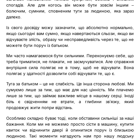
спогадів. Але для когось він може бути зовсім іншим –
болючим, сумним, сповненим туги за людиною, яка зараз
далеко.
Із свого досвіду можу зазначити, що абсолютно нормально,
якщо сьогодні вам сумно, якщо навертаються сльози, якщо ви
відчуваєте злість, образу чи несправедливість через те, що не
можете бути поруч із батьком.
Ми часто намагаємося бути сильними. Переконуємо себе, що
треба триматися, не плакати, не засмучуватися. Але справжня
внутрішня сила полягає не в тому, щоб не відчувати. Вона
полягає у здатності дозволити собі відчувати те, що є.
Туга за батьком – це не слабкість. Це інша сторона любові. Ми
сумуємо лише за тим, що має для нас цінність. Ми плачемо
лише за тим, що займає важливе місце в нашому серці. Іноді
біль є свідченням не втрати, а глибини зв’язку, який
продовжує жити попри відстань.
Особливо складно буває тоді, коли обставини сильніші за наші
бажання. Коли ми не можемо просто сісти в машину, купити
квиток чи відчинити двері й опинитися поруч із близькою
людиною. Такі моменти нагадують нам про нашу людську