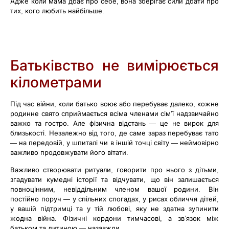
Адже коли мама дбає про себе, вона зберігає сили дбати про
тих, кого любить найбільше.
Батьківство не вимірюється
кілометрами
Під час війни, коли батько воює або перебуває далеко, кожне
родинне свято сприймається всіма членами сім’ї надзвичайно
важко та гостро. Але фізична відстань — це не вирок для
близькості. Незалежно від того, де саме зараз перебуває тато
— на передовій, у шпиталі чи в іншій точці світу — неймовірно
важливо продовжувати його вітати.
Важливо створювати ритуали, говорити про нього з дітьми,
згадувати кумедні історії та відчувати, що він залишається
повноцінним, невіддільним членом вашої родини. Він
постійно поруч — у спільних спогадах, у рисах обличчя дітей,
у вашій підтримці та у тій любові, яку не здатна зупинити
жодна війна. Фізичні кордони тимчасові, а зв’язок між
батьком та дитиною — назавжди.