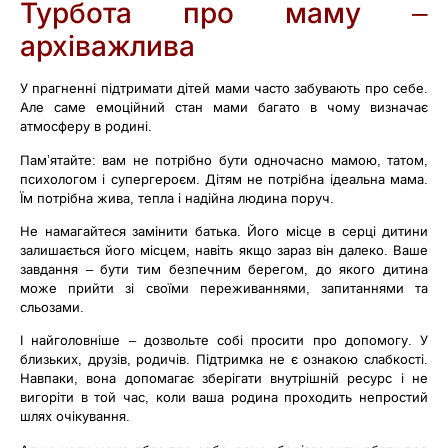
Турбота про маму –
архіважлива
У прагненні підтримати дітей мами часто забувають про себе.
Але саме емоційний стан мами багато в чому визначає
атмосферу в родині.
Пам’ятайте: вам не потрібно бути одночасно мамою, татом,
психологом і супергероєм. Дітям не потрібна ідеальна мама.
Їм потрібна жива, тепла і надійна людина поруч.
Не намагайтеся замінити батька. Його місце в серці дитини
залишається його місцем, навіть якщо зараз він далеко. Ваше
завдання – бути тим безпечним берегом, до якого дитина
може прийти зі своїми переживаннями, запитаннями та
сльозами.
І найголовніше – дозвольте собі просити про допомогу. У
близьких, друзів, родичів. Підтримка не є ознакою слабкості.
Навпаки, вона допомагає зберігати внутрішній ресурс і не
вигоріти в той час, коли ваша родина проходить непростий
шлях очікування.