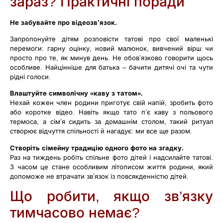
зараз? Практичні поради
Не забувайте про відеозв’язок.
Запропонуйте дітям розповісти татові про свої маленькі
перемоги: гарну оцінку, новий малюнок, вивчений вірш чи
просто про те, як минув день. Не обов’язково говорити щось
особливе. Найцінніше для батька – бачити дитячі очі та чути
рідні голоси.
Влаштуйте символічну «каву з татом».
Нехай кожен член родини приготує свій напій, зробить фото
або коротке відео. Навіть якщо тато п’є каву з польового
термоса, а сім’я сидить за домашнім столом, такий ритуал
створює відчуття спільності й нагадує: ми все ще разом.
Створіть сімейну традицію одного фото на згадку.
Раз на тиждень робіть спільне фото дітей і надсилайте татові.
З часом це стане особливим літописом життя родини, який
допоможе не втрачати зв’язок із повсякденністю дітей.
Що робити, якщо зв’язку
тимчасово немає?