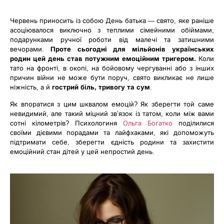
Червень приносить із собою День батька — свято, яке раніше
асоціювалося виключно з теплими сімейними обіймами,
подарунками ручної роботи від малечі та затишними
вечорами.
Проте сьогодні для мільйонів українських
родин цей день став потужним емоційним тригером.
Коли
тато на фронті, в окопі, на бойовому чергуванні або з інших
причин війни не може бути поруч, свято викликає не лише
ніжність, а й
гострий біль, тривогу та сум
.
Як впоратися з цим шквалом емоцій? Як зберегти той саме
невидимий, але такий міцний зв’язок із татом, коли між вами
сотні кілометрів? Психологиня
Ольга Богатко
поділилися
своїми дієвими порадами та лайфхаками, які допоможуть
підтримати себе, зберегти єдність родини та захистити
емоційний стан дітей у цей непростий день.