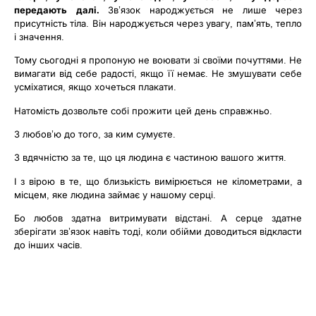
передають далі.
Зв’язок народжується не лише через
присутність тіла. Він народжується через увагу, пам’ять, тепло
і значення.
Тому сьогодні я пропоную не воювати зі своїми почуттями. Не
вимагати від себе радості, якщо її немає. Не змушувати себе
усміхатися, якщо хочеться плакати.
Натомість дозвольте собі прожити цей день справжньо.
З любов’ю до того, за ким сумуєте.
З вдячністю за те, що ця людина є частиною вашого життя.
І з вірою в те, що близькість вимірюється не кілометрами, а
місцем, яке людина займає у нашому серці.
Бо любов здатна витримувати відстані. А серце здатне
зберігати зв’язок навіть тоді, коли обійми доводиться відкласти
до інших часів.