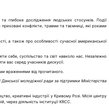
та глибоке дослідження людських стосунків. Події
є приховані конфлікти, травми та таємниці, які роками
ості, а також про особливості сучасної американської
іти себе, суспільство та світ навколо нас. Незалежно
ти вас серед учасників дискусії.
ими враженнями від прочитаного.
і Данської молодіжної ради за підтримки Міністерства
тво, креативні індустрії у Кривому Розі. Місія центру
, через діяльність інституції KRCC.