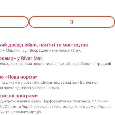
ий досвід війни, пам’яті та мистецтва
кту Марини Гуц «Всередині мене чорна хата».
ками» у River Mall
иваль, покликаний поєднати давні українські обрядові традиції
ію «Нова норма»
 та динаміку розвитку. Днями видавництво «Вогнепис»
ої поезії під назвою «Нова норма».
ативної програми
відбудеться новий сезон Перформативної програми. Спільний
Art Center та Українсько-данського молодіжного дому об’єднає
их та іноземних митців.