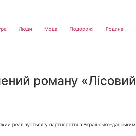
ура
Люди
Мода
Подорожі
Родина
ячений роману «Лісови
, який реалізується у партнерстві з Українсько-данськ