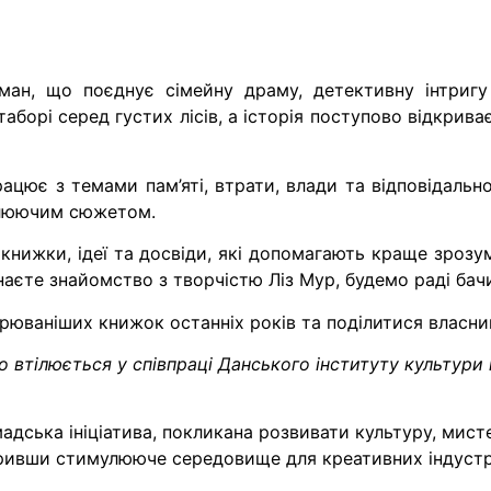
ман, що поєднує сімейну драму, детективну інтригу 
борі серед густих лісів, а історія поступово відкрива
рацює з темами пам’яті, втрати, влади та відповідальн
оплюючим сюжетом.
 книжки, ідеї та досвіди, які допомагають краще зрозум
инаєте знайомство з творчістю Ліз Мур, будемо раді бачи
рюваніших книжок останніх років та поділитися власн
втілюється у співпраці Данського інституту культури 
адська ініціатива, покликана розвивати культуру, мистец
ривши стимулююче середовище для креативних індустрій