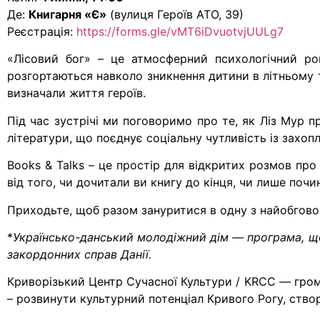
Де:
Книгарня «Є»
(вулиця Героїв АТО, 39)
Реєстрація:
https://forms.gle/vMT6iDvuotvjUULg7
«Лісовий бог» – це атмосферний психологічний ро
розгортаються навколо зникнення дитини в літньому та
визначали життя героїв.
Під час зустрічі ми поговоримо про те, як Ліз Мур п
літератури, що поєднує соціальну чутливість із зах
Books & Talks – це простір для відкритих розмов про
від того, чи дочитали ви книгу до кінця, чи лише поч
Приходьте, щоб разом зануритися в одну з найобгово
*
Українсько-данський молодіжний дім — програма, що 
закордонних справ Данії.
Криворізький Центр Сучасної Культури / KRCC
—
гром
– розвинути культурний потенціал Кривого Рогу, ство