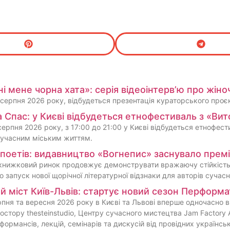
і мене чорна хата»: серія відеоінтерв’ю про жіноч
 серпня 2026 року, відбудеться презентація кураторського проє
а Спас: у Києві відбудеться етнофестиваль з «Вито
 серпня 2026 року, з 17:00 до 21:00 у Києві відбудеться етнофест
з сучасним міським життям.
поетів: видавництво «Вогнепис» заснувало прем
книжковий ринок продовжує демонструвати вражаючу стійкість
 запуск нової щорічної літературної відзнаки для авторів сучасн
й міст Київ-Львів: стартує новий сезон Перформ
пня та вересня 2026 року в Києві та Львові вперше одночасно 
остору thesteinstudio, Центру сучасного мистецтва Jam Factory 
формансів, лекцій, семінарів та дискусій від провідних українськ