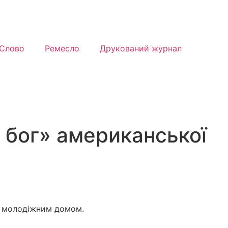
Слово
Ремесло
Друкований журнал
й бог» американської
им молодіжним домом.