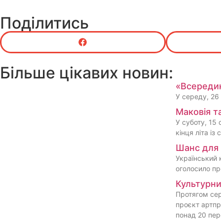
Поділитись
Більше цікавих новин:
«Всередин
У середу, 26
Маковія т
У суботу, 15
кінця літа і
Шанс для 
Український 
оголосило про
Культурни
Протягом сер
проєкт артпр
понад 20 пер