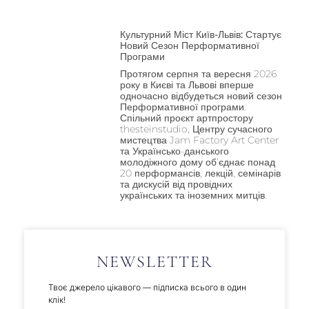
Культурний Міст Київ-Львів: Стартує
Новий Сезон Перформативної
Програми
Протягом серпня та вересня 2026
року в Києві та Львові вперше
одночасно відбудеться новий сезон
Перформативної програми.
Спільний проєкт артпростору
thesteinstudio, Центру сучасного
мистецтва Jam Factory Art Center
та Українсько-данського
молодіжного дому об’єднає понад
20 перформансів, лекцій, семінарів
та дискусій від провідних
українських та іноземних митців.
NEWSLETTER
Твоє джерело цікавого — підписка всього в один
клік!