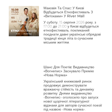
Маковія Та Спас: У Києві
Відбудеться Етнофестиваль З
«Витоками» У River Mall
У суботу, 15 серпня 2026 року, з
17:00 до 21:00 у Києві відбудеться
етнофестиваль, покликаний
поєднати давні українські обрядові
традиції кінця літа із сучасним
міським життям.
Шанс Для Поетів: Видавництво
«Вогнепис» Заснувало Премію
«Нова Норма»
Український книжковий ринок
продовжує демонструвати
вражаючу стійкість та динаміку
розвитку. Днями видавництво
«Вогнепис» оголосило про запуск
нової щорічної літературної
відзнаки для авторів сучасної поезії
під назвою «Нова норма».