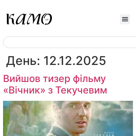
День:
12.12.2025
Вийшов тизер фільму
«Вічник» з Текучевим