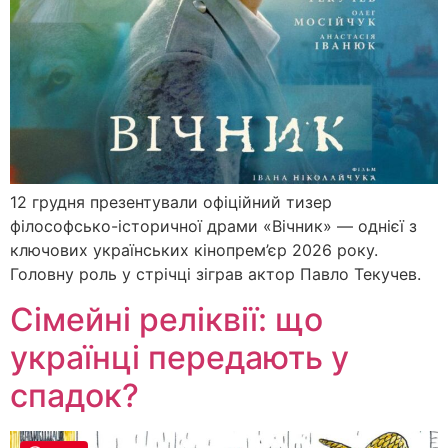
12 грудня презентували офіційний тизер
філософсько-історичної драми «Вічник» — однієї з
ключових українських кінопрем’єр 2026 року.
Головну роль у стрічці зіграв актор Павло Текучев.
Сімейні реліквії: що
українці передають у
спадок?