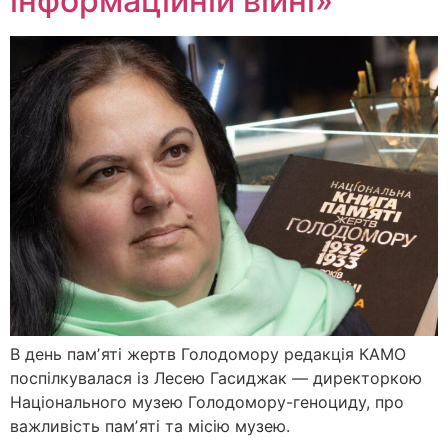
інформаційній війні»
В день памʼяті жертв Голодомору редакція КАМО
поспілкувалася із Лесею Гасиджак — директоркою
Національного музею Голодомору-геноциду, про
важливість памʼяті та місію музею.