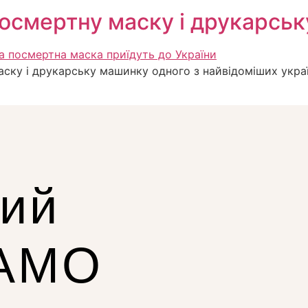
посмертну маску і друкарсь
аску і друкарську машинку одного з найвідоміших укр
ний
КАМО