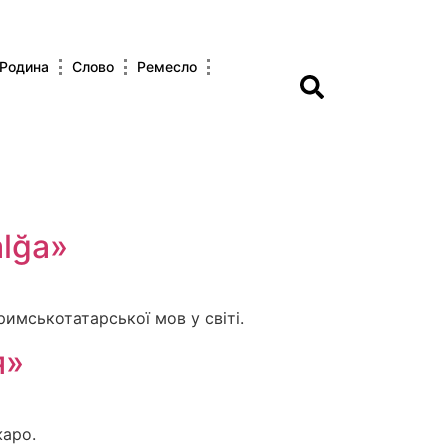
Родина
Слово
Ремесло
alğa»
имськотатарської мов у світі.
я»
жаро.