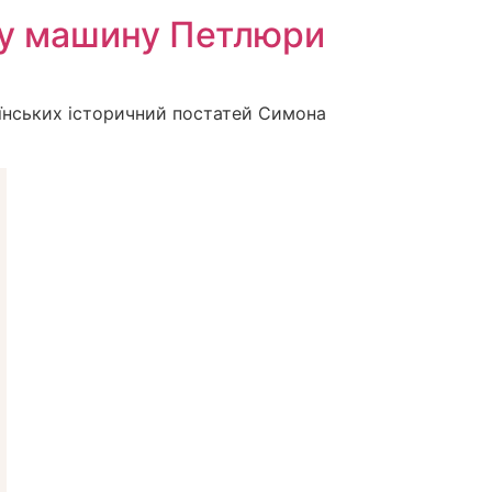
ку машину Петлюри
аїнських історичний постатей Симона