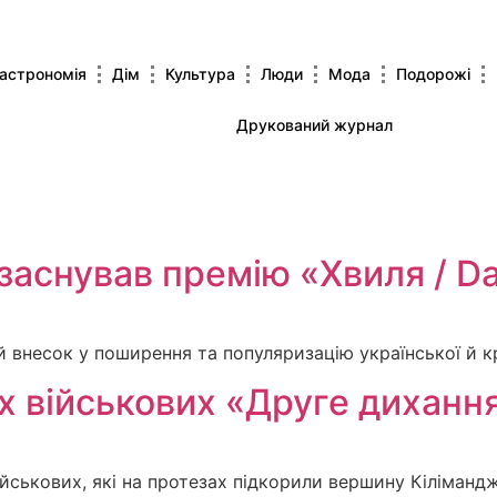
астрономія
Дім
Культура
Люди
Мода
Подорожі
Друкований журнал
 заснував премію «Хвиля / D
 внесок у поширення та популяризацію української й кр
х військових «Друге диханн
йськових, які на протезах підкорили вершину Кіліманд