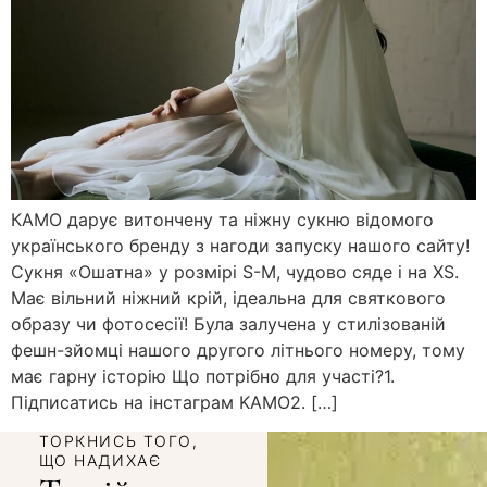
КАМО дарує витончену та ніжну сукню відомого
українського бренду з нагоди запуску нашого сайту!
Сукня «Ошатна» у розмірі S-M, чудово сяде і на XS.
Має вільний ніжний крій, ідеальна для святкового
образу чи фотосесії! Була залучена у стилізованій
фешн-зйомці нашого другого літнього номеру, тому
має гарну історію Що потрібно для участі?1.
Підписатись на інстаграм KAMO2. […]
ТОРКНИСЬ ТОГО,
ЩО НАДИХАЄ