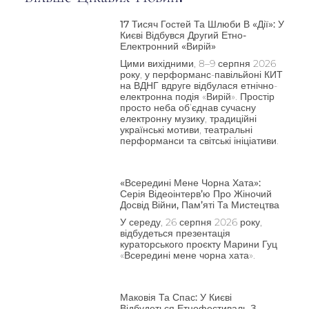
17 Тисяч Гостей Та Шлюби В «Дії»: У
Києві Відбувся Другий Етно-
Електронний «Вирій»
Цими вихідними, 8–9 серпня 2026
року, у перформанс-павільйоні КИТ
на ВДНГ вдруге відбулася етнічно-
електронна подія «Вирій». Простір
просто неба об’єднав сучасну
електронну музику, традиційні
українські мотиви, театральні
перформанси та світські ініціативи.
«Всередині Мене Чорна Хата»:
Серія Відеоінтерв’ю Про Жіночий
Досвід Війни, Пам’яті Та Мистецтва
У середу, 26 серпня 2026 року,
відбудеться презентація
кураторського проєкту Марини Гуц
«Всередині мене чорна хата».
Маковія Та Спас: У Києві
Відбудеться Етнофестиваль З