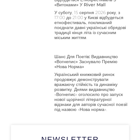
«Витоками» У River Mall
У суботу, 15 серпня 2026 року, з
17:00 до 21:00 у Києві відбудеться
етнофестиваль, покликаний
поєднати давні українські обрядові
традиції кінця літа із сучасним
міським життям.
Шанс Для Поетів: Видавництво
«Вогнепис» Заснувало Премію
«Нова Норма»
Український книжковий ринок
продовжує демонструвати
вражаючу стійкість та динаміку
розвитку. Днями видавництво
«Вогнепис» оголосило про запуск
нової щорічної літературної
відзнаки для авторів сучасної поезії
під назвою «Нова норма».
NEWSLETTER