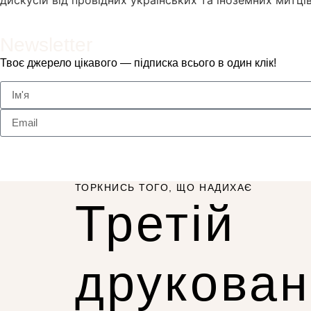
дискусій від провідних українських та іноземних митців
Newsletter
Твоє джерело цікавого — підписка всього в один клік!
ТОРКНИСЬ ТОГО, ЩО НАДИХАЄ
Третій
друкова