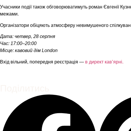
Учасники події також обговорюватимуть роман Євгенії Кузнєц
межами.
Організатори обіцяють атмосферу невимушеного спілкуванн
Дата: четвер, 28 серпня
Час: 17:00–20:00
Місце: кавовий дім London
Вхід вільний, попередня реєстрація —
в директ кавʼярні.
Поділитись