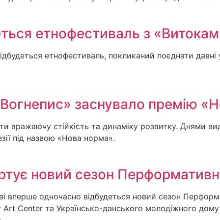
еться етнофестиваль з «Витоками
 відбудеться етнофестиваль, покликаний поєднати давні у
«Вогнепис» заснувало премію «
 вражаючу стійкість та динаміку розвитку. Днями вид
езії під назвою «Нова норма».
артує новий сезон Перформативн
ові вперше одночасно відбудеться новий сезон Перформ
y Art Center та Українсько-данського молодіжного дому 