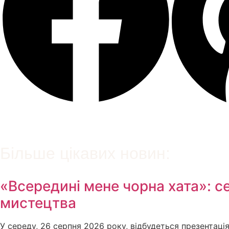
Більше цікавих новин:
«Всередині мене чорна хата»: сер
мистецтва
У середу, 26 серпня 2026 року, відбудеться презентац