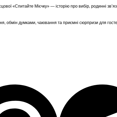
ової «Спитайте Мієчку» — історію про вибір, родинні зв’язк
я, обмін думками, чаювання та приємні сюрпризи для госте