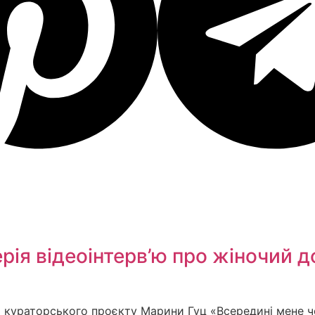
ія відеоінтерв’ю про жіночий дос
ія кураторського проєкту Марини Гуц «Всередині мене ч